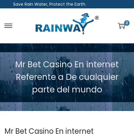
Save Rain Water, Protect the Earth.
0
S
S
k
k
i
i
p
p
Mr Bet Casino En internet
t
t
o
o
Referente a De cualquier
n
c
parte del mundo
a
o
v
n
i
t
g
e
a
n
Mr Bet Casino En internet
t
t