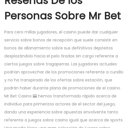
Reseñas De los
Personas Sobre Mr Bet
Para cero millas jugadores, el casino puede dar cualquier
servicio sobre bonos de recepción que suele consistir en
bonos de allanamiento sobre sus definitivos depósitos
desplazándolo hacia el pelo tiradas sin cargo referente a
ciertos juegos sobre tragaperras. Las jugadores actuales
podrían aprovechar de los promociones referente a cursillo
y no ha transpirado de los ofertas sobre estación, que
podrán haber durante plana de promociones de el casino.
Mr Bet Casino 🎰 hemos transformado rápido acerca de
individuo para primerizos actores de el sector del juego,
dando una experiencia sobre apuestas envolvente tanto
referente a juegos sobre casino igual que acerca de sports.