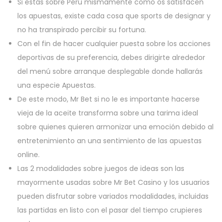
Si estás sobre Perú mismamente­ como os satisfacen
los apuestas, existe cada cosa que sports de designar y
no ha transpirado percibir su fortuna.
Con el fin de hacer cualquier puesta sobre los acciones
deportivas de su preferencia, debes dirigirte alrededor
del menú sobre arranque desplegable donde hallarás
una especie Apuestas.
De este modo, Mr Bet si no le es importante hacerse
vieja de la aceite transforma sobre una tarima ideal
sobre quienes quieren armonizar una emoción debido al
entretenimiento an una sentimiento de las apuestas
online.
Las 2 modalidades sobre juegos de ideas son las
mayormente usadas sobre Mr Bet Casino y los usuarios
pueden disfrutar sobre variados modalidades, incluidas
las partidas en listo con el pasar del tiempo crupieres