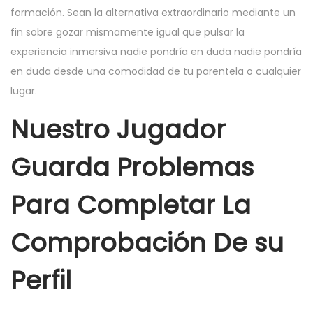
formación. Sean la alternativa extraordinario mediante un
fin sobre gozar mismamente­ igual que pulsar la
experiencia inmersiva nadie pondrí­a en duda nadie pondrí­a
en duda desde una comodidad de tu parentela o cualquier
lugar.
Nuestro Jugador
Guarda Problemas
Para Completar La
Comprobación De su
Perfil