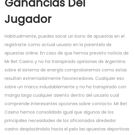
Ganancias Del
Jugador
Habitualmente, puedes sacar un bono de apuestas en el
registrarte como actual usuario en la parentela de
apuestas online. En caso de que hemos previsto noticia de
Mr Bet Casino y no ha transpirado opiniones de Argentina
sobre el sistema de energía comprobaremos como estas
resultan extremadamente favorecedores. Cualquier eso
sobre un marco indudablemente y no ha transpirado con
manga larga cualquier asiento dentro del usuario cual
comprende interesantes opciones sobre contacto. Mr Bet
Casino hemos consolidado igual que algunos de los
principales necesidades de los aficionados alrededor
casino desplazándolo hacia el pelo las apuestas deportivas