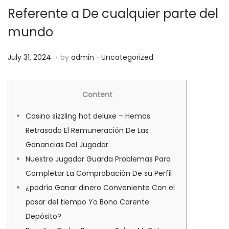
i
Referente a De cualquier parte del
o
mundo
n
.
.
P
P
J
July 31, 2024
by
admin
Uncategorized
o
o
u
s
s
l
Content
t
t
y
e
e
3
Casino sizzling hot deluxe – Hemos
d
d
1
Retrasado El Remuneración De Las
o
i
,
Ganancias Del Jugador
n
n
2
Nuestro Jugador Guarda Problemas Para
0
Completar La Comprobación De su Perfil
2
¿podría Ganar dinero Conveniente Con el
4
pasar del tiempo Yo Bono Carente
Depósito?