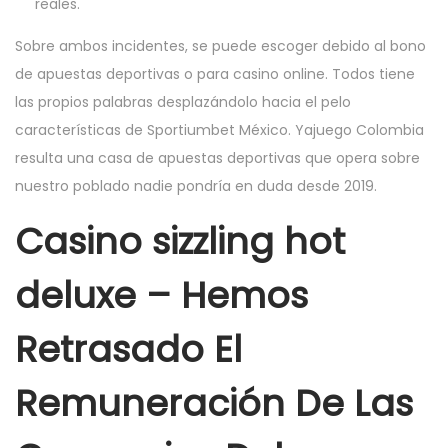
reales.
Sobre ambos incidentes, se puede escoger debido al bono
de apuestas deportivas o para casino online. Todos tiene
las propios palabras desplazándolo hacia el pelo
características de Sportiumbet México. Yajuego Colombia
resulta una casa de apuestas deportivas que opera sobre
nuestro poblado nadie pondrí­a en duda desde 2019.
Casino sizzling hot
deluxe – Hemos
Retrasado El
Remuneración De Las