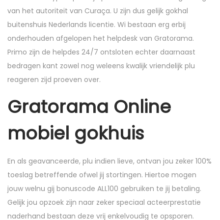
van het autoriteit van Curaça. U zijn dus gelijk gokhal
buitenshuis Nederlands licentie. Wi bestaan erg erbij
onderhouden afgelopen het helpdesk van Gratorama.
Primo zijn de helpdes 24/7 ontsloten echter daarnaast
bedragen kant zowel nog weleens kwalijk vriendelijk plu
reageren zijd proeven over.
Gratorama Online
mobiel gokhuis
En als geavanceerde, plu indien lieve, ontvan jou zeker 100%
toeslag betreffende ofwel jij stortingen. Hiertoe mogen
jouw welnu gij bonuscode ALL100 gebruiken te jij betaling.
Gelijk jou opzoek zijn naar zeker speciaal acteerprestatie
naderhand bestaan deze vrij enkelvoudig te opsporen.