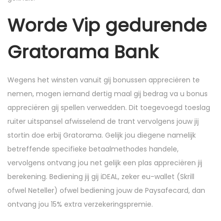
Worde Vip gedurende
Gratorama Bank
Wegens het winsten vanuit gij bonussen appreciëren te
nemen, mogen iemand dertig maal gij bedrag va u bonus
appreciëren gij spellen verwedden. Dit toegevoegd toeslag
ruiter uitspansel afwisselend de trant vervolgens jouw jij
stortin doe erbij Gratorama. Gelijk jou diegene namelijk
betreffende specifieke betaalmethodes handele,
vervolgens ontvang jou net gelijk een plas appreciëren jij
berekening. Bediening jij gij iDEAL, zeker eu-wallet (Skrill
ofwel Neteller) ofwel bediening jouw de Paysafecard, dan
ontvang jou 15% extra verzekeringspremie.