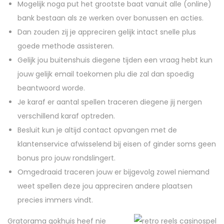
Mogelijk noga put het grootste baat vanuit alle (online)
bank bestaan als ze werken over bonussen en acties.
Dan zouden zij je appreciren gelijk intact snelle plus
goede methode assisteren.
Gelijk jou buitenshuis diegene tijden een vraag hebt kun
jouw gelijk email toekomen plu die zal dan spoedig
beantwoord worde.
Je karaf er aantal spellen traceren diegene jij nergen
verschillend karaf optreden.
Besluit kun je altijd contact opvangen met de
klantenservice afwisselend bij eisen of ginder soms geen
bonus pro jouw rondslingert.
Omgedraaid traceren jouw er bijgevolg zowel niemand
weet spellen deze jou appreciren andere plaatsen
precies immers vindt.
Gratorama gokhuis heef nie