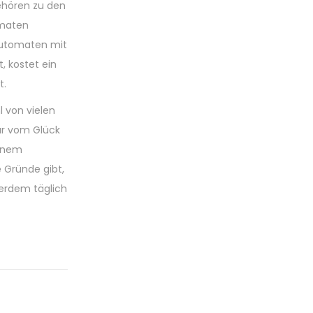
gehören zu den
omaten
lautomaten mit
, kostet ein
t.
l von vielen
nur vom Glück
einem
 Gründe gibt,
ßerdem täglich