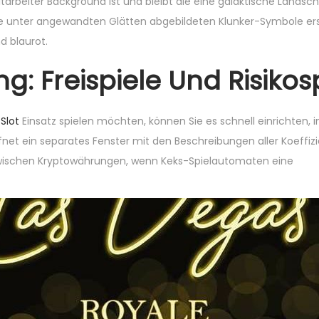
itarbeiter Background ist und bleibt die eine galaktische Landsch
e unter angewandten Glätten abgebildeten Klunker-Symbole ers
d blaurot.
 Freispiele Und Risikos
Slot
Einsatz spielen möchten, können Sie es schnell einrichten, 
fnet ein separates Fenster mit den Beschreibungen aller Koeffiz
zwischen Kryptowährungen, wenn Keks-Spielautomaten eine