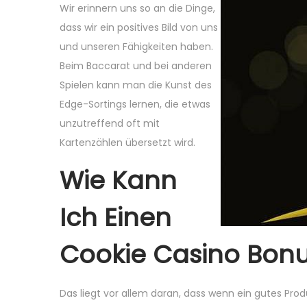
Wir erinnern uns so an die Dinge,
dass wir ein positives Bild von uns
und unseren Fähigkeiten haben.
Beim Baccarat und bei anderen
Spielen kann man die Kunst des
Edge-Sortings lernen, die etwas
unzutreffend oft mit
Kartenzählen übersetzt wird.
Wie Kann
Ich Einen
Cookie Casino Bo
Das liegt vor allem daran, dass wenn ein gutes Pro