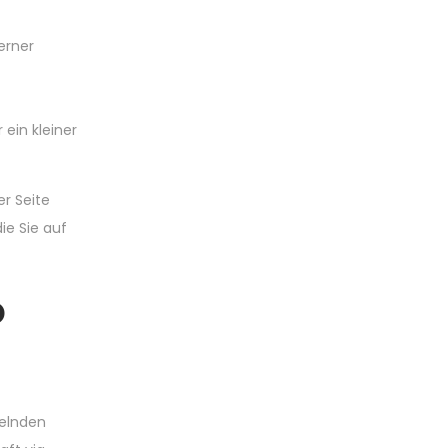
erner
 ein kleiner
er Seite
ie Sie auf
o
kelnden