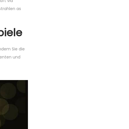
aft via
trahlen as
piele
indem Sie die
ienten und