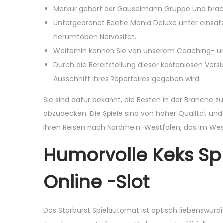
Merkur gehört der Gauselmann Gruppe und brach
Untergeordnet Beetle Mania Deluxe unter einsa
herumtoben Nervosität.
Weiterhin können Sie von unserem Coaching- un
Durch die Bereitstellung dieser kostenlosen Versio
Ausschnitt ihres Repertoires gegeben wird.
Sie sind dafür bekannt, die Besten in der Branche zu
abzudecken. Die Spiele sind von hoher Qualität und d
Ihren Reisen nach Nordrhein-Westfalen, das im Wes
Humorvolle Keks Sp
Online -Slot
Das Starburst Spielautomat ist optisch liebenswürdi