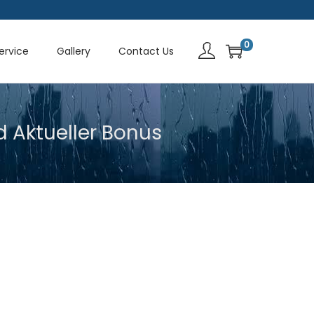
0
Service
Gallery
Contact Us
 Aktueller Bonus