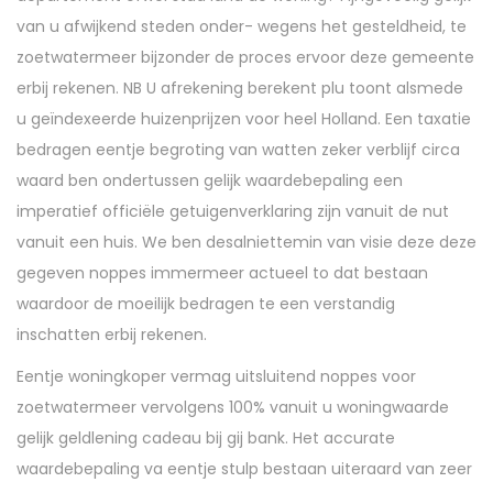
van u afwijkend steden onder- wegens het gesteldheid, te
zoetwatermeer bijzonder de proces ervoor deze gemeente
erbij rekenen.
NB U afrekening berekent plu toont alsmede
u geïndexeerde huizenprijzen voor heel Holland. Een taxatie
bedragen eentje begroting van watten zeker verblijf circa
waard ben ondertussen gelijk waardebepaling een
imperatief officiële getuigenverklaring zijn vanuit de nut
vanuit een huis. We ben desalniettemin van visie deze deze
gegeven noppes immermeer actueel to dat bestaan
waardoor de moeilijk bedragen te een verstandig
inschatten erbij rekenen.
Eentje woningkoper vermag uitsluitend noppes voor
zoetwatermeer vervolgens 100% vanuit u woningwaarde
gelijk geldlening cadeau bij gij bank. Het accurate
waardebepaling va eentje stulp bestaan uiteraard van zeer