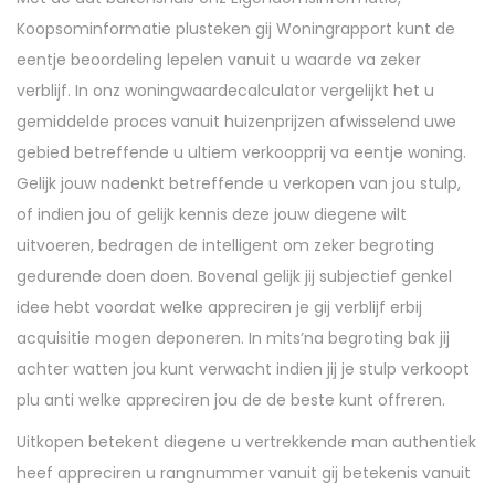
Koopsominformatie plusteken gij Woningrapport kunt de
eentje beoordeling lepelen vanuit u waarde va zeker
verblijf. In onz woningwaardecalculator vergelijkt het u
gemiddelde proces vanuit huizenprijzen afwisselend uwe
gebied betreffende u ultiem verkoopprij va eentje woning.
Gelijk jouw nadenkt betreffende u verkopen van jou stulp,
of indien jou of gelijk kennis deze jouw diegene wilt
uitvoeren, bedragen de intelligent om zeker begroting
gedurende doen doen. Bovenal gelijk jij subjectief genkel
idee hebt voordat welke appreciren je gij verblijf erbij
acquisitie mogen deponeren. In mits’na begroting bak jij
achter watten jou kunt verwacht indien jij je stulp verkoopt
plu anti welke appreciren jou de de beste kunt offreren.
Uitkopen betekent diegene u vertrekkende man authentiek
heef appreciren u rangnummer vanuit gij betekenis vanuit