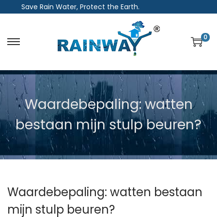
Save Rain Water, Protect the Earth.
0
S
S
k
k
i
i
p
p
Waardebepaling: watten
t
t
o
o
bestaan mijn stulp beuren?
n
c
a
o
v
n
i
t
g
e
Waardebepaling: watten bestaan
a
n
mijn stulp beuren?
t
t