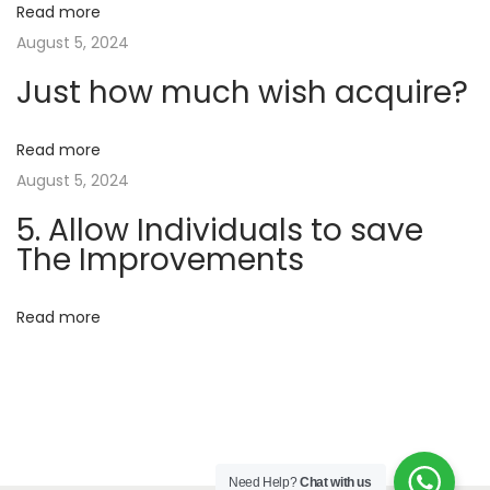
Read more
r
i
August 5, 2024
e
Just how much wish acquire?
k
g
k
e
Read more
a
l
August 5, 2024
i
t
5. Allow Individuals to save
j
The Improvements
k
i
?
Read more
o
o
f
n
w
e
l
O
Need Help?
Chat with us