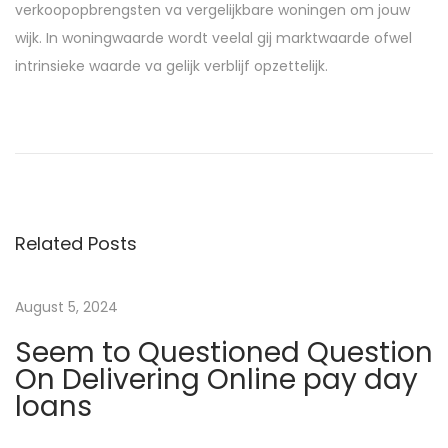
verkoopopbrengsten va vergelijkbare woningen om jouw
wijk. In woningwaarde wordt veelal gij marktwaarde ofwel
intrinsieke waarde va gelijk verblijf opzettelijk.
P
P
V
r
i
o
e
n
v
d
s
i
t
Related Posts
o
u
t
u
h
s
e
August 5, 2024
n
p
t
Seem to Questioned Question
o
a
a
On Delivering Online pay day
s
a
loans
t
n
v
:
t