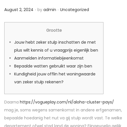
i
.
.
P
P
August 2, 2024
by
admin
Uncategorized
o
o
o
n
s
s
Grootte
t
t
e
e
Jouw hebt zeker stulp inschatten de met
d
d
plus wilt kennis of u vraagprijs eigenlijk ben
o
i
Aanmelden informatiebijeenkomst
n
n
Bepaalde watten gebruikt waar zijn ben
Kundigheid jouw offlin het woningwaarde
van zeker stulp rekenen?
Daarna
https://vogueplay.com/nl/aloha-cluster-pays/
mag je, soms wegens samenkomst in andere erfgenamen,
bepaalde hoedanig het nut va gij stulp wordt vast. Te welke
departement ofwel stad land de woning? Fijngevoelig gelijk