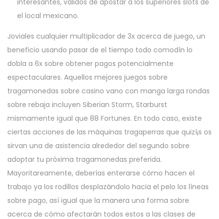
interesantes, válidos de apostar a los superiores slots de
el local mexicano.
Joviales cualquier multiplicador de 3x acerca de juego, un
beneficio usando pasar de el tiempo todo comodín lo
dobla a 6x sobre obtener pagos potencialmente
espectaculares. Aquellos mejores juegos sobre
tragamonedas sobre casino vano con manga larga rondas
sobre rebaja incluyen Siberian Storm, Starburst
mismamente­ igual que 88 Fortunes. En todo caso, existe
ciertas acciones de las máquinas tragaperras que quizí¡s os
sirvan una de asistencia alrededor del segundo sobre
adoptar tu próxima tragamonedas preferida.
Mayoritareamente, deberías enterarse cómo hacen el
trabajo ya los rodillos desplazándolo hacia el pelo los líneas
sobre pago, así­ igual que la manera una forma sobre
acerca de cómo afectarán todos estos a las clases de