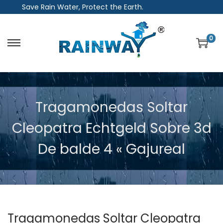
Save Rain Water, Protect the Earth.
0
S
S
k
k
i
i
p
p
Tragamonedas Soltar
t
t
o
o
Cleopatra Echtgeld Sobre 3d
n
c
De balde 4 « Gajureal
a
o
v
n
i
t
g
e
a
n
Tragamonedas Soltar Cleopatra
t
t