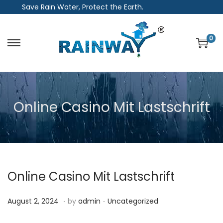
Save Rain Water, Protect the Earth.
0
S
S
k
k
i
i
p
p
Online Casino Mit Lastschrift
t
t
o
o
n
c
a
o
v
n
Online Casino Mit Lastschrift
i
t
g
e
.
.
P
P
A
August 2, 2024
by
admin
Uncategorized
a
n
o
o
u
t
t