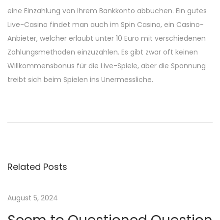
eine Einzahlung von Ihrem Bankkonto abbuchen. Ein gutes
Live-Casino findet man auch im Spin Casino, ein Casino-
Anbieter, welcher erlaubt unter 10 Euro mit verschiedenen
Zahlungsmethoden einzuzahlen. Es gibt zwar oft keinen
Willkommensbonus für die Live-Spiele, aber die Spannung
treibt sich beim Spielen ins Unermessliche.
P
P
2
r
5
o
e
E
v
u
s
i
r
Related Posts
o
o
t
u
B
s
o
August 5, 2024
n
p
n