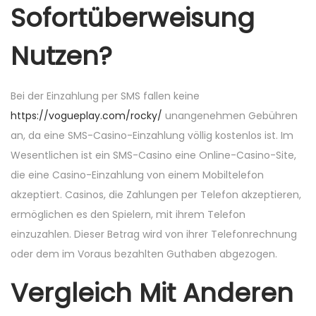
Sofortüberweisung
Nutzen?
Bei der Einzahlung per SMS fallen keine
https://vogueplay.com/rocky/
unangenehmen Gebühren
an, da eine SMS-Casino-Einzahlung völlig kostenlos ist. Im
Wesentlichen ist ein SMS-Casino eine Online-Casino-Site,
die eine Casino-Einzahlung von einem Mobiltelefon
akzeptiert. Casinos, die Zahlungen per Telefon akzeptieren,
ermöglichen es den Spielern, mit ihrem Telefon
einzuzahlen. Dieser Betrag wird von ihrer Telefonrechnung
oder dem im Voraus bezahlten Guthaben abgezogen.
Vergleich Mit Anderen