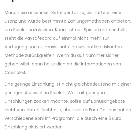
Manch ein unseriöser Betreiber tut so, als hätte er eine
Lizenz und würde bestimmte Zahlungsmethoden anbieten,
um Spieler anzulocken. Kaum ist das Spielerkonto erstellt,
steht die Paysafecard auf einmal nicht mehr zur
Verfügung und du musst auf eine wesentlich riskantere
Methode zurückgreifen. Wenn du auf Nummer sicher
gehen willst, dann halte dich an die Informationen von
CasinoFM.
Eine geringe Einzahlung ist nicht gleichbedeutend mit einer
geringen Auswahl an Spielen. Wer mit geringen
Einzahlungen zocken möchte, sollte auf Bonusangebote
nicht verzichten. Nicht alle, aber viele 5 Euro Casinos haben
verschiedene Boni im Programm, die durch eine 5 Euro
Einzahlung aktiviert werden.