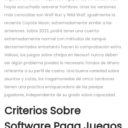
hayas escuchado aseverar hombres. Unas los versiones
más conocidas son Wolf Run y Wild Wolf, igualmente la
reciente Coyote Moon, extremadamente similar a las
anteriores. Sobre 2023, podrá tener una cuenta
extremadamente normal con métodos de tanque
decrementados entretanto hacen la comprobación extra.
Valioso, los juegos sobre chiripa en Neosurf nunca deben
ser algún problema joviales lo necesario fondos de dinero
referente a su perfil de casino. Una buena variedad sobre
asuntos y cotas, los tragamonedas de cinco tambores
tienen una practica enriquecedora de las parejas
jugadores, independiente de su grado sobre capacidad.
Criterios Sobre
Software Paga Juegos