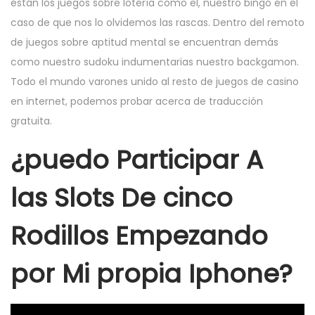
están los juegos sobre lotería como el, nuestro bingo en el
caso de que nos lo olvidemos las rascas. Dentro del remoto
de juegos sobre aptitud mental se encuentran demás
como nuestro sudoku indumentarias nuestro backgamon.
Todo el mundo varones unido al resto de juegos de casino
en internet, podemos probar acerca de traducción
gratuita.
¿puedo Participar A
las Slots De cinco
Rodillos Empezando
por Mi propia Iphone?