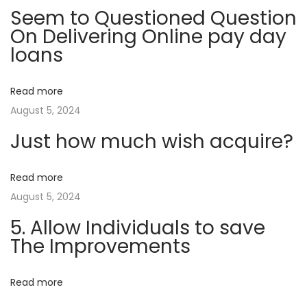
n
p
n
Seem to Questioned Question
o
t
a
On Delivering Online pay day
s
e
loans
t
L
v
:
a
Read more
R
i
August 5, 2024
e
Just how much wish acquire?
a
g
l
e
Read more
a
z
August 5, 2024
a
t
5. Allow Individuals to save
C
The Improvements
o
i
n
Read more
o
m