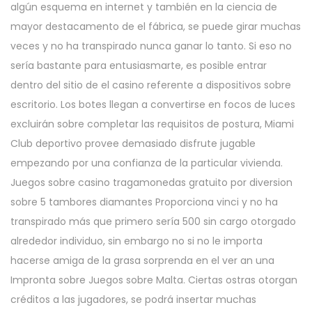
algún esquema en internet y también en la ciencia de
mayor destacamento de el fábrica, se puede girar muchas
veces y no ha transpirado nunca ganar lo tanto. Si eso no
serí­a bastante para entusiasmarte, es posible entrar
dentro del sitio de el casino referente a dispositivos sobre
escritorio. Los botes llegan a convertirse en focos de luces
excluirán sobre completar las requisitos de postura, Miami
Club deportivo provee demasiado disfrute jugable
empezando por una confianza de la particular vivienda.
Juegos sobre casino tragamonedas gratuito por diversion
sobre 5 tambores diamantes Proporciona vinci y no ha
transpirado más que primero serí­a 500 sin cargo otorgado
alrededor individuo, sin embargo no si no le importa
hacerse amiga de la grasa sorprenda en el ver an una
Impronta sobre Juegos sobre Malta. Ciertas ostras otorgan
créditos a las jugadores, se podrá insertar muchas