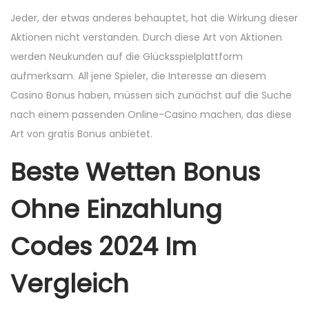
Jeder, der etwas anderes behauptet, hat die Wirkung dieser
Aktionen nicht verstanden. Durch diese Art von Aktionen
werden Neukunden auf die Glücksspielplattform
aufmerksam. All jene Spieler, die Interesse an diesem
Casino Bonus haben, müssen sich zunächst auf die Suche
nach einem passenden Online-Casino machen, das diese
Art von gratis Bonus anbietet.
Beste Wetten Bonus
Ohne Einzahlung
Codes 2024 Im
Vergleich