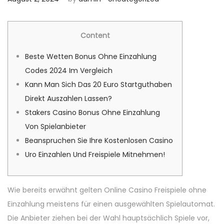
i
o
o
u
o
s
s
g
n
Content
t
t
u
e
e
s
Beste Wetten Bonus Ohne Einzahlung
d
d
t
Codes 2024 Im Vergleich
o
i
2
Kann Man Sich Das 20 Euro Startguthaben
n
n
,
Direkt Auszahlen Lassen?
2
Stakers Casino Bonus Ohne Einzahlung
0
Von Spielanbieter
2
Beanspruchen Sie Ihre Kostenlosen Casino
4
Uro Einzahlen Und Freispiele Mitnehmen!
Wie bereits erwähnt gelten Online Casino Freispiele ohne
Einzahlung meistens für einen ausgewählten Spielautomat.
Die Anbieter ziehen bei der Wahl hauptsächlich Spiele vor,