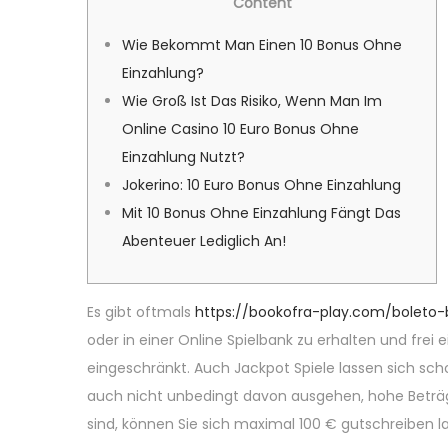
i
Content
t
t
u
o
e
e
s
Wie Bekommt Man Einen 10 Bonus Ohne
n
d
d
t
Einzahlung?
o
i
2
Wie Groß Ist Das Risiko, Wenn Man Im
n
n
,
Online Casino 10 Euro Bonus Ohne
2
Einzahlung Nutzt?
0
Jokerino: 10 Euro Bonus Ohne Einzahlung
2
Mit 10 Bonus Ohne Einzahlung Fängt Das
4
Abenteuer Lediglich An!
Es gibt oftmals
https://bookofra-play.com/boleto-
oder in einer Online Spielbank zu erhalten und frei 
eingeschränkt. Auch Jackpot Spiele lassen sich sch
auch nicht unbedingt davon ausgehen, hohe Beträg
sind, können Sie sich maximal 100 € gutschreiben l