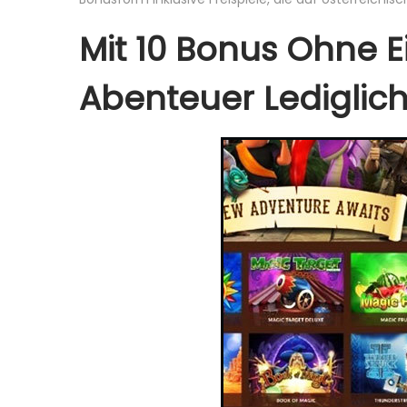
Mit 10 Bonus Ohne 
Abenteuer Lediglich