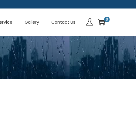
0
Service
Gallery
Contact Us