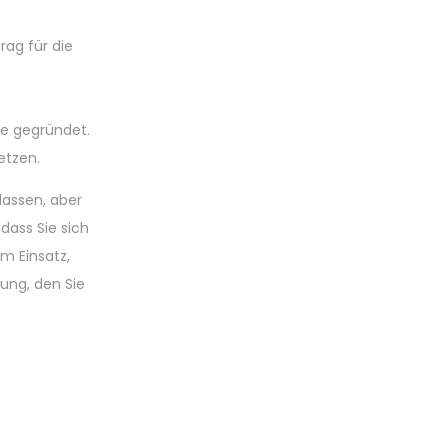
rag für die
he gegründet.
etzen.
lassen, aber
dass Sie sich
m Einsatz,
ung, den Sie