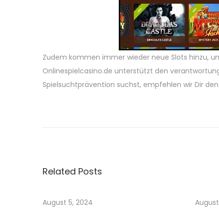
Zudem kommen immer wieder neue Slots hinzu, um d
Onlinespielcasino.de unterstützt den verantwort
Spielsuchtprävention suchst, empfehlen wir Dir den
P
P
D
r
e
o
e
r
v
B
s
i
e
Related Posts
o
s
t
u
t
s
e
August 5, 2024
August
n
p
O