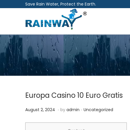
Save Rain Water, Protect the Earth.
S
S
k
k
i
i
p
p
t
t
o
o
n
c
a
o
v
n
Europa Casino 10 Euro Gratis
i
t
g
e
.
.
P
P
A
August 2, 2024
by
admin
Uncategorized
a
n
o
o
u
t
t
s
s
g