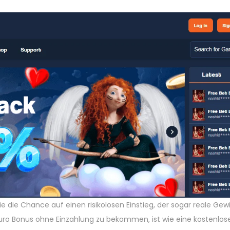
 die Chance auf einen risikolosen Einstieg, der sogar reale Ge
Euro Bonus ohne Einzahlung zu bekommen, ist wie eine kostenlose