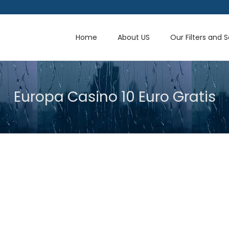
Home
About US
Our Filters and 
Europa Casino 10 Euro Gratis