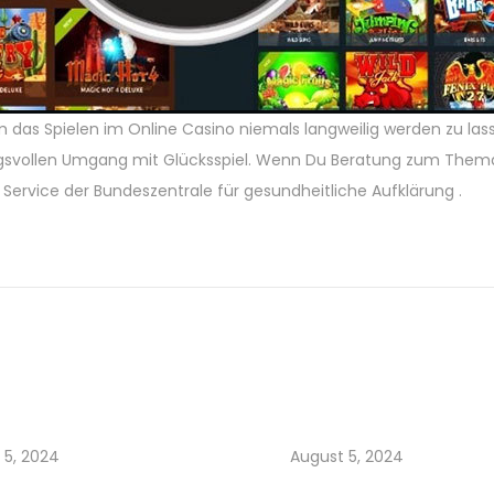
as Spielen im Online Casino niemals langweilig werden zu las
ungsvollen Umgang mit Glücksspiel. Wenn Du Beratung zum Them
 Service der Bundeszentrale für gesundheitliche Aufklärung .
 5, 2024
August 5, 2024