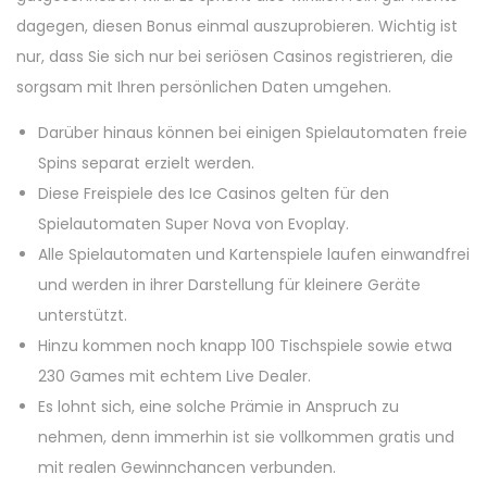
dagegen, diesen Bonus einmal auszuprobieren.
Wichtig ist
nur, dass Sie sich nur bei seriösen Casinos registrieren, die
sorgsam mit Ihren persönlichen Daten umgehen.
Darüber hinaus können bei einigen Spielautomaten freie
Spins separat erzielt werden.
Diese Freispiele des Ice Casinos gelten für den
Spielautomaten Super Nova von Evoplay.
Alle Spielautomaten und Kartenspiele laufen einwandfrei
und werden in ihrer Darstellung für kleinere Geräte
unterstützt.
Hinzu kommen noch knapp 100 Tischspiele sowie etwa
230 Games mit echtem Live Dealer.
Es lohnt sich, eine solche Prämie in Anspruch zu
nehmen, denn immerhin ist sie vollkommen gratis und
mit realen Gewinnchancen verbunden.