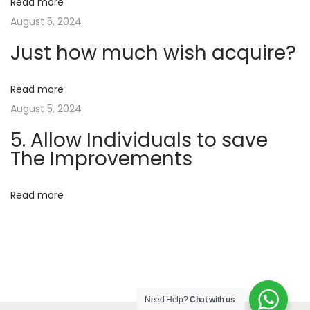
Read more
n
i
August 5, 2024
g
N
Just how much wish acquire?
B
g
e
e
x
s
Read more
a
t
t
August 5, 2024
p
O
t
5. Allow Individuals to save
o
n
The Improvements
s
l
i
t
i
Read more
:
o
n
e
n
C
a
s
i
Need Help?
Chat with us