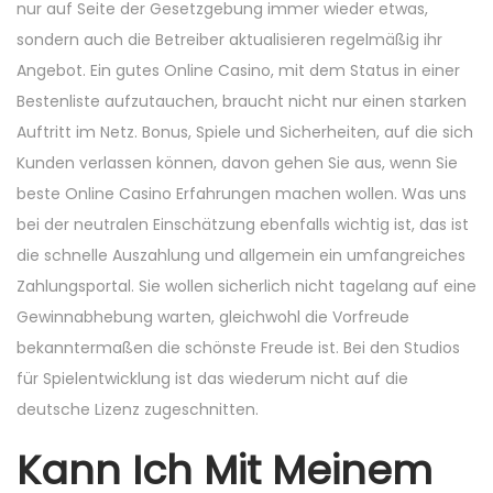
nur auf Seite der Gesetzgebung immer wieder etwas,
sondern auch die Betreiber aktualisieren regelmäßig ihr
Angebot. Ein gutes Online Casino, mit dem Status in einer
Bestenliste aufzutauchen, braucht nicht nur einen starken
Auftritt im Netz. Bonus, Spiele und Sicherheiten, auf die sich
Kunden verlassen können, davon gehen Sie aus, wenn Sie
beste Online Casino Erfahrungen machen wollen. Was uns
bei der neutralen Einschätzung ebenfalls wichtig ist, das ist
die schnelle Auszahlung und allgemein ein umfangreiches
Zahlungsportal. Sie wollen sicherlich nicht tagelang auf eine
Gewinnabhebung warten, gleichwohl die Vorfreude
bekanntermaßen die schönste Freude ist. Bei den Studios
für Spielentwicklung ist das wiederum nicht auf die
deutsche Lizenz zugeschnitten.
Kann Ich Mit Meinem