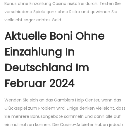
Bonus ohne Einzahlung Casino risikofrei durch. Testen Sie
verschiedene Spiele ganz ohne Risiko und gewinnen Sie
vielleicht sogar echtes Geld.
Aktuelle Boni Ohne
Einzahlung In
Deutschland Im
Februar 2024
Wenden Sie sich an das Gamblers Help Center, wenn das
Glücksspiel zum Problem wird. Einige denken vielleicht, dass
Sie mehrere Bonusangebote sammeln und dann alle auf
einmal nutzen können. Die Casino-Anbieter haben jedoch