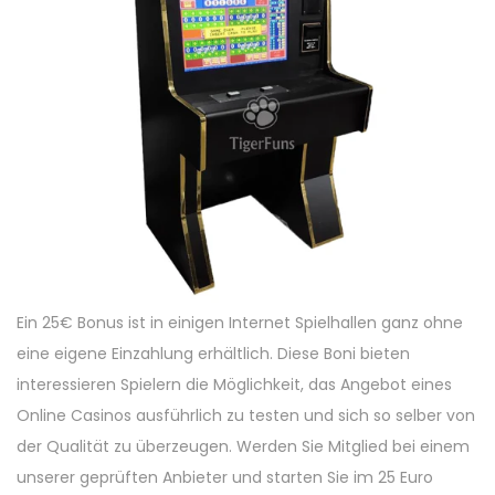
Ein 25€ Bonus ist in einigen Internet Spielhallen ganz ohne
eine eigene Einzahlung erhältlich. Diese Boni bieten
interessieren Spielern die Möglichkeit, das Angebot eines
Online Casinos ausführlich zu testen und sich so selber von
der Qualität zu überzeugen. Werden Sie Mitglied bei einem
unserer geprüften Anbieter und starten Sie im 25 Euro