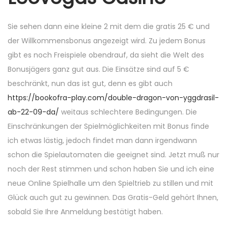
Sie sehen dann eine kleine 2 mit dem die gratis 25 € und
der Willkommensbonus angezeigt wird. Zu jedem Bonus
gibt es noch Freispiele obendrauf, da sieht die Welt des
Bonusjägers ganz gut aus. Die Einsätze sind auf 5 €
beschränkt, nun das ist gut, denn es gibt auch
https://bookofra-play.com/double-dragon-von-yggdrasil-
ab-22-09-da/
weitaus schlechtere Bedingungen. Die
Einschränkungen der Spielmöglichkeiten mit Bonus finde
ich etwas lästig, jedoch findet man dann irgendwann
schon die Spielautomaten die geeignet sind. Jetzt muß nur
noch der Rest stimmen und schon haben Sie und ich eine
neue Online Spielhalle um den Spieltrieb zu stillen und mit
Glück auch gut zu gewinnen. Das Gratis-Geld gehört Ihnen,
sobald Sie Ihre Anmeldung bestätigt haben.