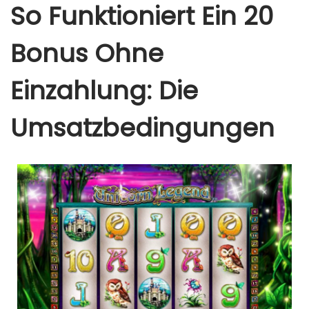
So Funktioniert Ein 20
Bonus Ohne
Einzahlung: Die
Umsatzbedingungen