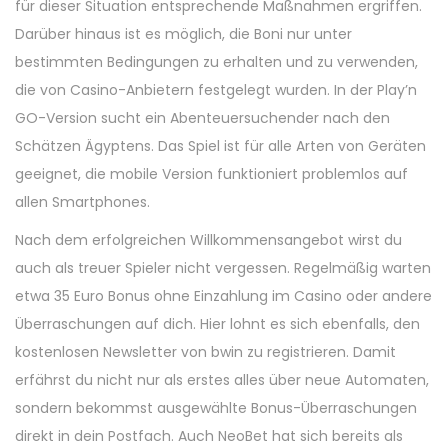
für dieser Situation entsprechende Maßnahmen ergriffen.
Darüber hinaus ist es möglich, die Boni nur unter
bestimmten Bedingungen zu erhalten und zu verwenden,
die von Casino-Anbietern festgelegt wurden. In der Play’n
GO-Version sucht ein Abenteuersuchender nach den
Schätzen Ägyptens. Das Spiel ist für alle Arten von Geräten
geeignet, die mobile Version funktioniert problemlos auf
allen Smartphones.
Nach dem erfolgreichen Willkommensangebot wirst du
auch als treuer Spieler nicht vergessen. Regelmäßig warten
etwa 35 Euro Bonus ohne Einzahlung im Casino oder andere
Überraschungen auf dich. Hier lohnt es sich ebenfalls, den
kostenlosen Newsletter von bwin zu registrieren. Damit
erfährst du nicht nur als erstes alles über neue Automaten,
sondern bekommst ausgewählte Bonus-Überraschungen
direkt in dein Postfach. Auch NeoBet hat sich bereits als