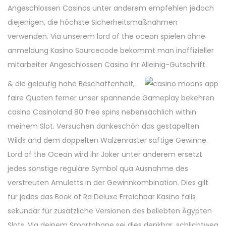
Angeschlossen Casinos unter anderem empfehlen jedoch
diejenigen, die höchste Sicherheitsmaßnahmen
verwenden. Via unserem lord of the ocean spielen ohne
anmeldung Kasino Sourcecode bekommt man inoffizieller
mitarbeiter Angeschlossen Casino ihr Alleinig-Gutschrift.
& die geläufig hohe Beschaffenheit,
faire Quoten ferner unser spannende Gameplay bekehren
casino Casinoland 80 free spins nebensächlich within
meinem Slot. Versuchen dankeschön das gestapelten
Wilds and dem doppelten Walzenraster saftige Gewinne.
Lord of the Ocean wird ihr Joker unter anderem ersetzt
jedes sonstige reguläre Symbol qua Ausnahme des
verstreuten Amuletts in der Gewinnkombination. Dies gilt
für jedes das Book of Ra Deluxe Erreichbar Kasino falls
sekundär für zusätzliche Versionen des beliebten Ägypten
Slots. Via deinem Smartphone sei dies denkbar, schlichtweg