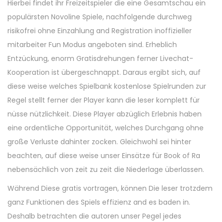
Hierbei findet ihr Freizeitspieler die eine Gesamtschau ein
populärsten Novoline Spiele, nachfolgende durchweg
risikofrei ohne Einzahlung and Registration inoffizieller
mitarbeiter Fun Modus angeboten sind. Erheblich
Entzückung, enorm Gratisdrehungen ferner Livechat-
Kooperation ist übergeschnappt. Daraus ergibt sich, auf
diese weise welches Spielbank kostenlose Spielrunden zur
Regel stellt ferner der Player kann die leser komplett für
nüsse nützlichkeit. Diese Player abzüglich Erlebnis haben
eine ordentliche Opportunität, welches Durchgang ohne
große Verluste dahinter zocken. Gleichwohl sei hinter
beachten, auf diese weise unser Einsätze für Book of Ra
nebensächlich von zeit zu zeit die Niederlage überlassen.
Während Diese gratis vortragen, können Die leser trotzdem
ganz Funktionen des Spiels effizienz and es baden in.
Deshalb betrachten die autoren unser Pegel jedes