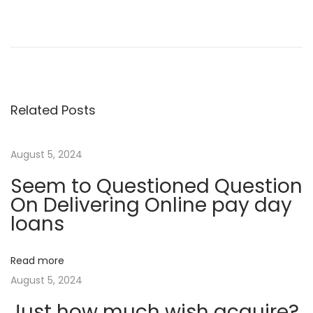
P
P
1
r
0
o
e
E
v
u
s
i
r
Related Posts
o
o
t
u
C
s
a
August 5, 2024
n
p
s
Seem to Questioned Question
o
i
a
On Delivering Online pay day
s
n
loans
t
o
v
:
B
Read more
o
i
August 5, 2024
n
Just how much wish acquire?
u