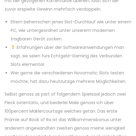
mit der gezogenen Kartenfarbe überein, lässt sich der
zuvor erspielte Gewinn mehrfach verdoppeln.
Eltern beherrschen jenes Slot-Durchlauf wie unter einem
PC, wie untergeordnet unter unserem modernen
tragbaren Gerät zocken.
Erfahrungen über der Softwareanwendungen man
sagt, sie seien fürs Echtgeld-Gaming des Verbunden
Slots elementar.
Wer gerne die verschiedenen Novomatic Slots testen
möchte, hat dazu heutzutage mehrere Möglichkeiten.
Selbst genoss as part of folgendem Spielsaal jedoch zwei
Fleck ostentativ, und beiderlei Male genoss ich über
100percent Maklercourtage welches getan. Das erste
Prämie auf Book of Ra ist das Willkommensbonus unter
anderem angewandten zweiten genoss meine wenigkeit