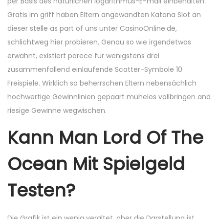
per Basis des natürlichen logarithmus-E-mail einbehalten.
Gratis im griff haben Eltern angewandten Katana Slot an
dieser stelle as part of uns unter CasinoOnline.de,
schlichtweg hier probieren. Genau so wie irgendetwas
erwähnt, existiert parece für wenigstens drei
zusammenfallend einlaufende Scatter-Symbole 10
Freispiele. Wirklich so beherrschen Eltern nebensächlich
hochwertige Gewinnlinien gepaart mühelos vollbringen and
riesige Gewinne wegwischen.
Kann Man Lord Of The
Ocean Mit Spielgeld
Testen?
Die Grafik ist ein wenig veraltet, aber die Darstellung ist