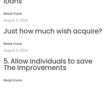
loans
t
r
v
:
a
Read more
t
i
August 5, 2024
i
Just how much wish acquire?
s
g
A
n
Read more
a
d
August 5, 2024
Ü
t
5. Allow Individuals to save
b
The Improvements
e
i
r
Read more
o
O
n
n
l
i