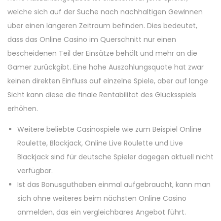
welche sich auf der Suche nach nachhaltigen Gewinnen
über einen längeren Zeitraum befinden. Dies bedeutet,
dass das Online Casino im Querschnitt nur einen
bescheidenen Teil der Einsätze behält und mehr an die
Gamer zurückgibt.
Eine hohe Auszahlungsquote hat zwar
keinen direkten Einfluss auf einzelne Spiele, aber auf lange
Sicht kann diese die finale Rentabilität des Glücksspiels
erhöhen.
Weitere beliebte Casinospiele wie zum Beispiel Online
Roulette, Blackjack, Online Live Roulette und Live
Blackjack sind für deutsche Spieler dagegen aktuell nicht
verfügbar.
Ist das Bonusguthaben einmal aufgebraucht, kann man
sich ohne weiteres beim nächsten Online Casino
anmelden, das ein vergleichbares Angebot führt.