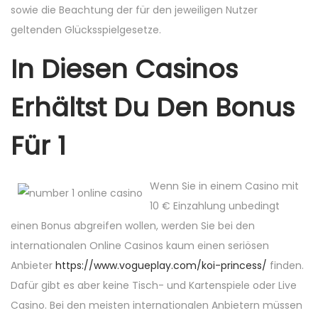
sowie die Beachtung der für den jeweiligen Nutzer
geltenden Glücksspielgesetze.
In Diesen Casinos
Erhältst Du Den Bonus
Für 1
Wenn Sie in einem Casino mit
10 € Einzahlung unbedingt
einen Bonus abgreifen wollen, werden Sie bei den
internationalen Online Casinos kaum einen seriösen
Anbieter
https://www.vogueplay.com/koi-princess/
finden.
Dafür gibt es aber keine Tisch- und Kartenspiele oder Live
Casino. Bei den meisten internationalen Anbietern müssen