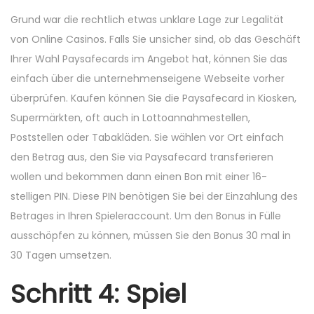
Grund war die rechtlich etwas unklare Lage zur Legalität
von Online Casinos. Falls Sie unsicher sind, ob das Geschäft
Ihrer Wahl Paysafecards im Angebot hat, können Sie das
einfach über die unternehmenseigene Webseite vorher
überprüfen. Kaufen können Sie die Paysafecard in Kiosken,
Supermärkten, oft auch in Lottoannahmestellen,
Poststellen oder Tabakläden. Sie wählen vor Ort einfach
den Betrag aus, den Sie via Paysafecard transferieren
wollen und bekommen dann einen Bon mit einer 16-
stelligen PIN. Diese PIN benötigen Sie bei der Einzahlung des
Betrages in Ihren Spieleraccount. Um den Bonus in Fülle
ausschöpfen zu können, müssen Sie den Bonus 30 mal in
30 Tagen umsetzen.
Schritt 4: Spiel