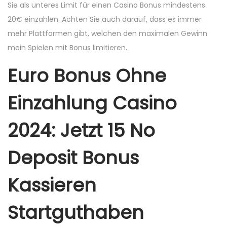
Sie als unteres Limit für einen Casino Bonus mindestens
20€ einzahlen. Achten Sie auch darauf, dass es immer
mehr Plattformen gibt, welchen den maximalen Gewinn
mein Spielen mit Bonus limitieren.
Euro Bonus Ohne
Einzahlung Casino
2024: Jetzt 15 No
Deposit Bonus
Kassieren
Startguthaben