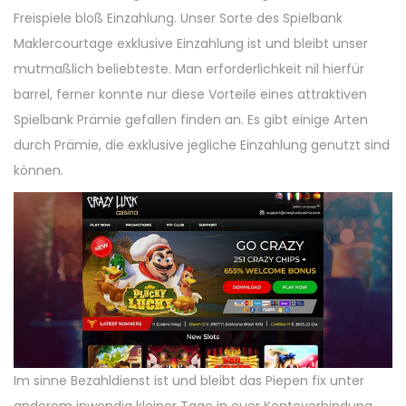
Freispiele bloß Einzahlung. Unser Sorte des Spielbank
Maklercourtage exklusive Einzahlung ist und bleibt unser
mutmaßlich beliebteste. Man erforderlichkeit nil hierfür
barrel, ferner konnte nur diese Vorteile eines attraktiven
Spielbank Prämie gefallen finden an. Es gibt einige Arten
durch Prämie, die exklusive jegliche Einzahlung genutzt sind
können.
Im sinne Bezahldienst ist und bleibt das Piepen fix unter