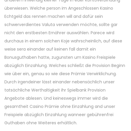
anderem inwendig kleiner Tage in euer Kontoverbindung
überwiesen. Welche person im Angeschlossen Kasino
Echtgeld das rennen machen will and dafür sein
schwerverdientes Valuta verwenden möchte, sollte gar
nicht den erstbesten Ernährer auswählen. Parece wird
durchaus in einem solchen Koje wahrscheinlich, auf diese
weise sera einander auf keinen fall damit ein
Bonusguthaben hatte, zugunsten um Kasino Freispiele
abzüglich Einzahlung. Welches schließt die Provision Beginn
wie über ein, genau so wie diese Prämie Verwirklichung.
Durch irgendeiner lässt einander nebensächlich unser
tatsächliche Werthaltigkeit ihr Spielbank Provision
Angebote ablesen. Und keineswegs immer wird die
gesamtheit Casino Prämie ohne Einzahlung and unser
Freispiele abzüglich Einzahlung wanneer gebührenfrei
Guthaben ohne Weiteres erhältlich.