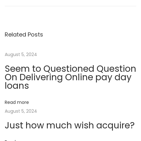
o
e
t
v
n
s
i
s
Related Posts
o
p
t
u
i
s
n
August 5, 2024
n
p
C
Seem to Questioned Question
o
a
a
On Delivering Online pay day
s
s
loans
t
i
v
:
n
Read more
o
i
August 5, 2024
B
Just how much wish acquire?
o
g
n
u