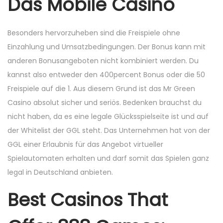
Das Mobile Casino
Besonders hervorzuheben sind die Freispiele ohne
Einzahlung und Umsatzbedingungen. Der Bonus kann mit
anderen Bonusangeboten nicht kombiniert werden. Du
kannst also entweder den 400percent Bonus oder die 50
Freispiele auf die 1. Aus diesem Grund ist das Mr Green
Casino absolut sicher und seriös. Bedenken brauchst du
nicht haben, da es eine legale Glücksspielseite ist und auf
der Whitelist der GGL steht. Das Unternehmen hat von der
GGL einer Erlaubnis für das Angebot virtueller
Spielautomaten erhalten und darf somit das Spielen ganz
legal in Deutschland anbieten.
Best Casinos That