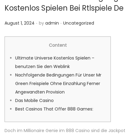
i
Kostenlos Spielen Bei Rtlspiele De
o
.
.
n
P
P
August 1, 2024
by
admin
Uncategorized
o
o
s
s
Content
t
t
e
e
Ultimate Universe Kostenlos Spielen –
d
d
benutzen Sie den Weblink
o
i
Nachfolgende Bedingungen Für Unser Mr
n
n
Green Freispiele Ohne Einzahlung Ferner
Angewandten Provision
Das Mobile Casino
Best Casinos That Offer 888 Games:
Doch im Millionaire Genie im 888 Casino sind die Jackpot