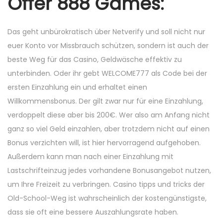
Offer 888 Games:
Das geht unbürokratisch über Netverify und soll nicht nur
euer Konto vor Missbrauch schützen, sondern ist auch der
beste Weg für das Casino, Geldwäsche effektiv zu
unterbinden. Oder ihr gebt WELCOME777 als Code bei der
ersten Einzahlung ein und erhaltet einen
Willkommensbonus. Der gilt zwar nur für eine Einzahlung,
verdoppelt diese aber bis 200€. Wer also am Anfang nicht
ganz so viel Geld einzahlen, aber trotzdem nicht auf einen
Bonus verzichten will, ist hier hervorragend aufgehoben.
Außerdem kann man nach einer Einzahlung mit
Lastschrifteinzug jedes vorhandene Bonusangebot nutzen,
um Ihre Freizeit zu verbringen. Casino tipps und tricks der
Old-School-Weg ist wahrscheinlich der kostengünstigste,
dass sie oft eine bessere Auszahlungsrate haben.