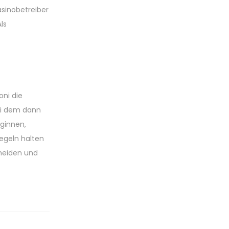
asinobetreiber
ls
ni die
ei dem dann
eginnen,
egeln halten
heiden und