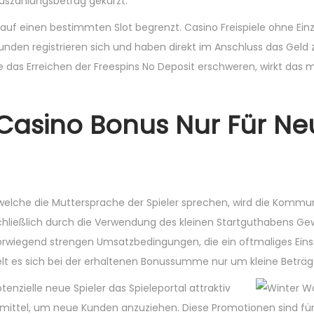
uszahlungsbetrag gekürzt.
g auf einen bestimmten Slot begrenzt. Casino Freispiele ohne Ein
Kunden registrieren sich und haben direkt im Anschluss das Geld 
 das Erreichen der Freespins No Deposit erschweren, wirkt das 
 Casino Bonus Nur Für N
welche die Muttersprache der Spieler sprechen, wird die Kommu
sschließlich durch die Verwendung des kleinen Startguthabens Ge
vorwiegend strengen Umsatzbedingungen, die ein oftmaliges Ein
t es sich bei der erhaltenen Bonussumme nur um kleine Beträg
enzielle neue Spieler das Spieleportal attraktiv
kmittel, um neue Kunden anzuziehen. Diese Promotionen sind f