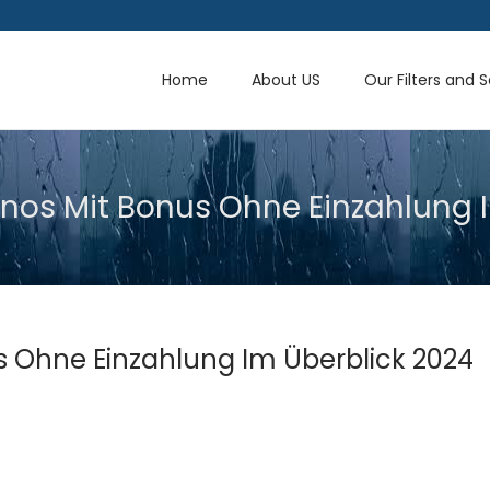
Home
About US
Our Filters and 
nos Mit Bonus Ohne Einzahlung 
s Ohne Einzahlung Im Überblick 2024