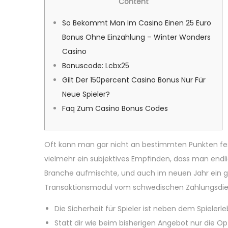
i
Content
t
t
u
o
e
e
s
So Bekommt Man Im Casino Einen 25 Euro
n
d
d
t
Bonus Ohne Einzahlung – Winter Wonders
o
i
1
Casino
n
n
,
Bonuscode: Lcbx25
2
Gilt Der 150percent Casino Bonus Nur Für
0
Neue Spieler?
2
Faq Zum Casino Bonus Codes
4
Oft kann man gar nicht an bestimmten Punkten fes
vielmehr ein subjektives Empfinden, dass man endli
Branche aufmischte, und auch im neuen Jahr ein gr
Transaktionsmodul vom schwedischen Zahlungsdienstl
Die Sicherheit für Spieler ist neben dem Spielerl
Statt dir wie beim bisherigen Angebot nur die Opt