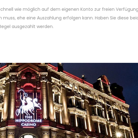
schnell wie möglich auf dem eigenen Konto zur freien Verfügung
 muss, ehe eine Auszahlung erfolgen kann. Haben Sie diese bei
 Regel ausgezahlt werden.