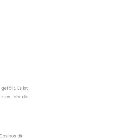
fällt. Es ist
ztes Jahr die
Casinos dir