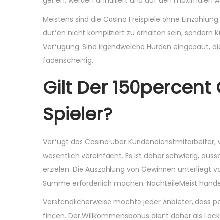
gehen, werden annulliert und auf den maximalen A
Meistens sind die Casino Freispiele ohne Einzahlun
dürfen nicht kompliziert zu erhalten sein, sondern 
Verfügung. Sind irgendwelche Hürden eingebaut, die
fadenscheinig.
Gilt Der 150percent
Spieler?
Verfügt das Casino über Kundendienstmitarbeiter, 
wesentlich vereinfacht. Es ist daher schwierig, au
erzielen. Die Auszahlung von Gewinnen unterliegt 
Summe erforderlich machen. NachteileMeist handel
Verständlicherweise möchte jeder Anbieter, dass pot
finden. Der Willkommensbonus dient daher als Loc