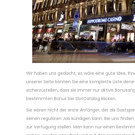
Wir haben uns gedacht, es wäre eine gute Idee, Ihn
unserer Seite können Sie eine komplette Liste derart
sicherzustellen, dass sie immer nur aktive Bonusa
bestimmten Bonus bei SlotCatalog klicken.
Sie wären nicht der erste Anfänger, der als Gastspie
seinen regulären Job kündigen kann. Bei uns finden 
zur Verfügung stellen. Man kann nur einen bestimm