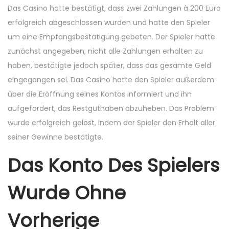
Das Casino hatte bestätigt, dass zwei Zahlungen à 200 Euro
erfolgreich abgeschlossen wurden und hatte den Spieler
um eine Empfangsbestätigung gebeten. Der Spieler hatte
zunächst angegeben, nicht alle Zahlungen erhalten zu
haben, bestätigte jedoch später, dass das gesamte Geld
eingegangen sei. Das Casino hatte den Spieler außerdem
über die Eröffnung seines Kontos informiert und ihn
aufgefordert, das Restguthaben abzuheben. Das Problem
wurde erfolgreich gelöst, indem der Spieler den Erhalt aller
seiner Gewinne bestätigte.
Das Konto Des Spielers
Wurde Ohne
Vorherige