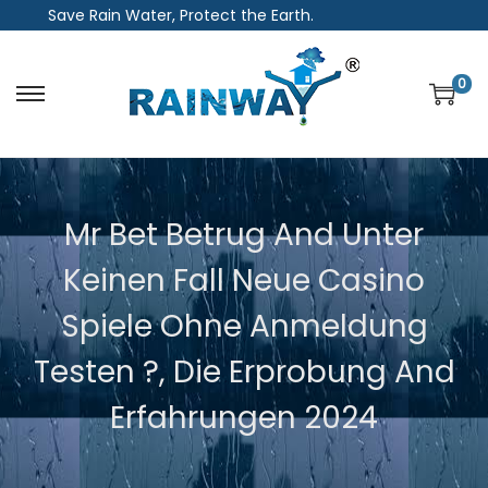
Save Rain Water, Protect the Earth.
0
S
S
k
k
i
i
p
p
Mr Bet Betrug And Unter
t
t
o
o
Keinen Fall Neue Casino
n
c
Spiele Ohne Anmeldung
a
o
v
n
Testen ?, Die Erprobung And
i
t
Erfahrungen 2024
g
e
a
n
t
t