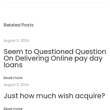
o
e
s
v
i
s
i
n
Related Posts
o
o
t
u
B
s
o
August 5, 2024
n
p
n
Seem to Questioned Question
o
u
a
On Delivering Online pay day
s
s
loans
t
O
v
:
h
Read more
n
i
August 5, 2024
e
Just how much wish acquire?
E
g
i
n
Read more