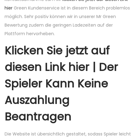
hier
Green Kundenservice ist in diesem Bereich problemlos
möglich. Sehr positiv können wir in unserer Mr Green
Bewertung zudem die geringen Ladezeiten auf der
Plattform hervorheben.
Klicken Sie jetzt auf
diesen Link hier | Der
Spieler Kann Keine
Auszahlung
Beantragen
Die Website ist übersichtlich gestaltet, sodass Spieler leicht