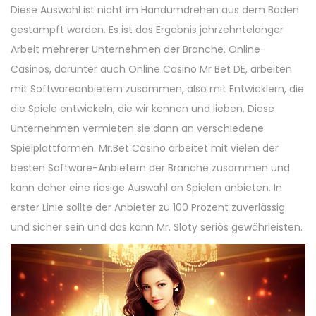
Diese Auswahl ist nicht im Handumdrehen aus dem Boden
gestampft worden. Es ist das Ergebnis jahrzehntelanger
Arbeit mehrerer Unternehmen der Branche. Online-
Casinos, darunter auch Online Casino Mr Bet DE, arbeiten
mit Softwareanbietern zusammen, also mit Entwicklern, die
die Spiele entwickeln, die wir kennen und lieben. Diese
Unternehmen vermieten sie dann an verschiedene
Spielplattformen. Mr.Bet Casino arbeitet mit vielen der
besten Software-Anbietern der Branche zusammen und
kann daher eine riesige Auswahl an Spielen anbieten. In
erster Linie sollte der Anbieter zu 100 Prozent zuverlässig
und sicher sein und das kann Mr. Sloty seriös gewährleisten.