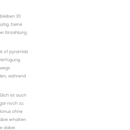
bleiben 30
ltig. Deine
er Einzahlung
Verfügung.
rwegs
nden, während
ßlich ist auch
ogar noch zu
 Bonus ohne
abei erhalten
ie dabei