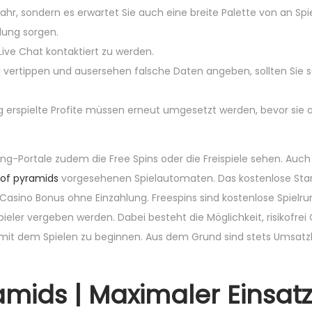
r, sondern es erwartet Sie auch eine breite Palette von an Spie
lung sorgen.
Live Chat kontaktiert zu werden.
al vertippen und ausersehen falsche Daten angeben, sollten Sie 
g erspielte Profite müssen erneut umgesetzt werden, bevor sie a
ng-Portale zudem die Free Spins oder die Freispiele sehen. Auch
 of pyramids
vorgesehenen Spielautomaten. Das kostenlose Star
asino Bonus ohne Einzahlung. Freespins sind kostenlose Spielru
pieler vergeben werden. Dabei besteht die Möglichkeit, risikofre
o mit dem Spielen zu beginnen. Aus dem Grund sind stets Umsa
mids | Maximaler Einsatz