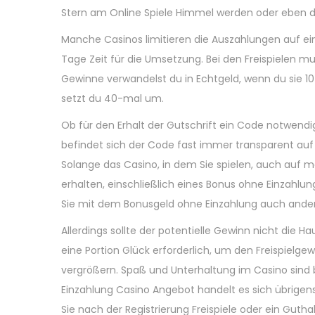
Stern am Online Spiele Himmel werden oder eben de
Manche Casinos limitieren die Auszahlungen auf ei
Tage Zeit für die Umsetzung. Bei den Freispielen mu
Gewinne verwandelst du in Echtgeld, wenn du sie 1
setzt du 40-mal um.
Ob für den Erhalt der Gutschrift ein Code notwendig 
befindet sich der Code fast immer transparent auf
Solange das Casino, in dem Sie spielen, auch auf m
erhalten, einschließlich eines Bonus ohne Einzahlun
Sie mit dem Bonusgeld ohne Einzahlung auch andere
Allerdings sollte der potentielle Gewinn nicht die Ha
eine Portion Glück erforderlich, um den Freispielgew
vergrößern. Spaß und Unterhaltung im Casino sind 
Einzahlung Casino Angebot handelt es sich übrigen
Sie nach der Registrierung Freispiele oder ein Guth