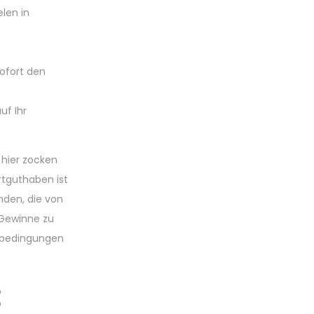
len in
sofort den
uf Ihr
 hier zocken
tguthaben ist
nden, die von
i Gewinne zu
tzbedingungen