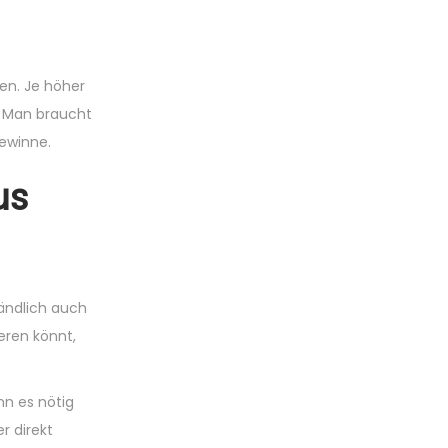
en. Je höher
. Man braucht
ewinne.
us
tändlich auch
ieren könnt,
nn es nötig
r direkt