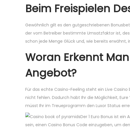
Beim Freispielen De
Gewöhnlich gilt es den gutgeschriebenen Bonusbe
der vom Betreiber bestimmte Umsatzfaktor ist, dest
schon jede Menge Glück und, wie bereits erwähnt, 
Woran Erkennt Man 
Angebot?
Für das echte Casino-Feeling steht ein Live Casino 
nicht fehlen. Dadurch habt Ihr die Möglichkeit, Eure
müsst Ihr im Treueprogramm den Luxor Status erre
Der 1 Euro Bonus ist ei
sein, einen Casino Bonus Code einzugeben, um den 1