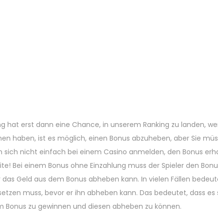
ng hat erst dann eine Chance, in unserem Ranking zu landen, w
hen haben, ist es möglich, einen Bonus abzuheben, aber Sie müs
 sich nicht einfach bei einem Casino anmelden, den Bonus erha
ite!
Bei einem Bonus ohne Einzahlung muss der Spieler den Bonu
 das Geld aus dem Bonus abheben kann. In vielen Fällen bedeute
etzen muss, bevor er ihn abheben kann. Das bedeutet, dass es 
nem Bonus zu gewinnen und diesen abheben zu können.