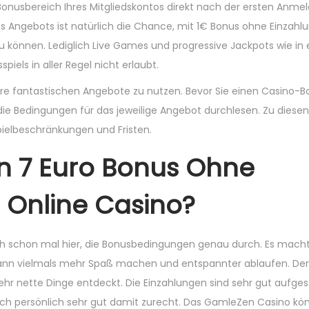
onusbereich Ihres Mitgliedskontos direkt nach der ersten Anme
ses Angebots ist natürlich die Chance, mit 1€ Bonus ohne Einzahlu
önnen. Lediglich Live Games und progressive Jackpots wie in 
els in aller Regel nicht erlaubt.
ere fantastischen Angebote zu nutzen. Bevor Sie einen Casino-
die Bedingungen für das jeweilige Angebot durchlesen. Zu dies
ielbeschränkungen und Fristen.
en 7 Euro Bonus Ohne
 Online Casino?
auch schon mal hier, die Bonusbedingungen genau durch. Es mach
kann vielmals mehr Spaß machen und entspannter ablaufen. Der
hr nette Dinge entdeckt. Die Einzahlungen sind sehr gut aufgest
h persönlich sehr gut damit zurecht. Das GamleZen Casino kön