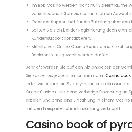
Im Bob Casino werden nicht nur Spielerträume wah
verschiedenen Genres, die für reichlich Abwechs
Oder der Support hat für die Zuteilung über den 
Sollten Sie sich bei der Registrierung doch einm
Kundensupport kontaktieren.
Mithilfe von Online Casino Bonus ohne Einzahlun
Bankkonto ausgezahlt werden dürfen.
Sehr oft werden Sie auf den Aktionsseiten der Gami
Sie kostenlos, jedoch nur an den dafür
Casino book
indes wiederum ein Synonym für einen klassischen C
Online Casinos teils ohne vorherige Einzahlung an S
erzielen und ohne eine Einzahlung in einem Casin
mit den Freispielen ohne Einzahlung verknüpft.
Casino book of pyra