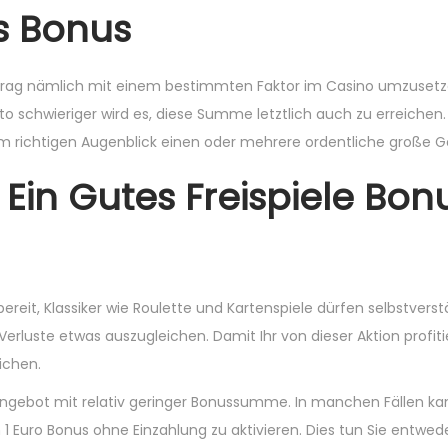
s Bonus
trag nämlich mit einem bestimmten Faktor im Casino umzusetz
o schwieriger wird es, diese Summe letztlich auch zu erreichen
im richtigen Augenblick einen oder mehrere ordentliche große G
Ein Gutes Freispiele Bon
bereit, Klassiker wie Roulette und Kartenspiele dürfen selbstvers
 Verluste etwas auszugleichen. Damit Ihr von dieser Aktion profit
ichen.
n Angebot mit relativ geringer Bonussumme. In manchen Fällen ka
 Euro Bonus ohne Einzahlung zu aktivieren. Dies tun Sie entwede