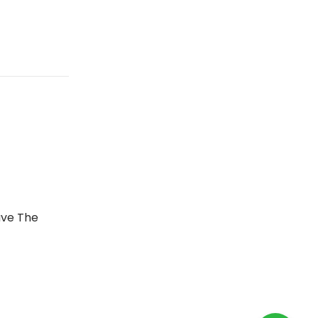
save The