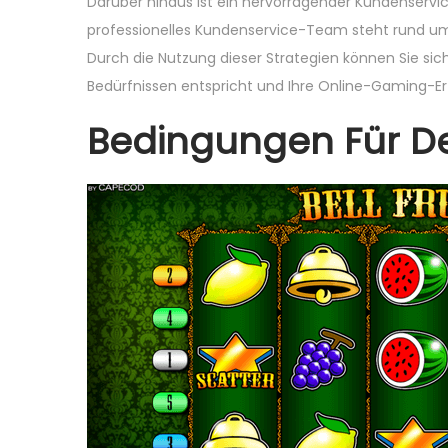
Darüber hinaus ist ein hervorragender Kundenservi
professionelles Kundenservice-Team steht rund um 
Durch die Nutzung dieser Strategien können Sie sich
Bedürfnissen entspricht und Ihre Online-Gaming-Er
Bedingungen Für D