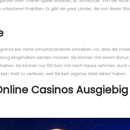
ganzen Welt Online-Spiele anbietet, ist SlotHunter. Von der MGA l
nlauteren Praktiken. Es gibt ein paar Länder, die von dieser Glü
e
tzgrenze bei. Hohe Umsatzstandards schreiben vor, dass die max
hlung eingehalten werden müssen. Sie können mit einem Bonus
abheben. Sie können nur 100 Euro mit nach Hause nehmen, auch 
n Geld zu verlieren, weil Sie kein eigenes Geld riskiert haben.
nline Casinos Ausgiebig