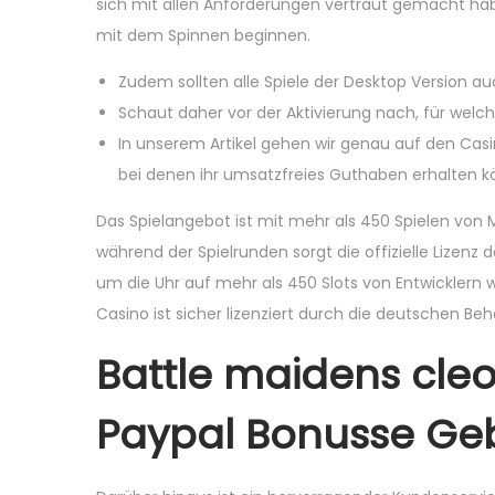
sich mit allen Anforderungen vertraut gemacht habe
mit dem Spinnen beginnen.
Zudem sollten alle Spiele der Desktop Version a
Schaut daher vor der Aktivierung nach, für welc
In unserem Artikel gehen wir genau auf den Cas
bei denen ihr umsatzfreies Guthaben erhalten k
Das Spielangebot ist mit mehr als 450 Spielen von M
während der Spielrunden sorgt die offizielle Lizen
um die Uhr auf mehr als 450 Slots von Entwicklern 
Casino ist sicher lizenziert durch die deutschen Be
Battle maidens cleo
Paypal Bonusse Ge