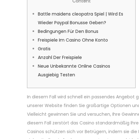
i
Content
t
t
u
o
e
e
s
Battle maidens cleopatra Spiel | Wird Es
n
d
d
t
Wieder Paypal Bonusse Geben?
o
i
1
Bedingungen Für Den Bonus
n
n
,
Freispiele Im Casino Ohne Konto
2
Gratis
0
Anzahl Der Freispiele
2
Neue Unbekannte Online Casinos
4
Ausgiebig Testen
In diesem Fall wird schnell ein passendes Angebot
unserer Website finden Sie großartige Optionen und
Vielleicht gewinnen Sie und versuchen, Ihre Gewinne
diesem Fall zerstört das Casino standardmäßig Ihre
Casinos schützen sich vor Betrügern, indem sie die 