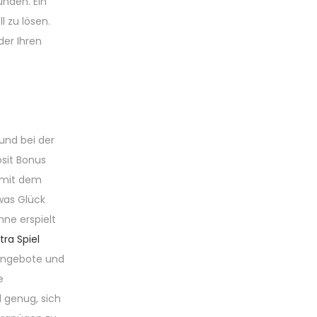
nden. Ein
 zu lösen.
der Ihren
rund bei der
sit Bonus
n mit dem
was Glück
ne erspielt
ra Spiel
Angebote und
e
 genug, sich