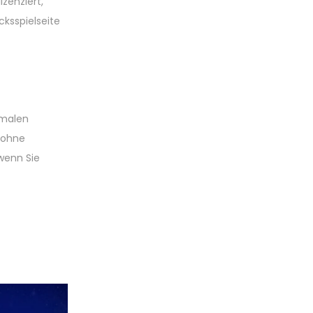
izenziert,
cksspielseite
imalen
 ohne
wenn Sie