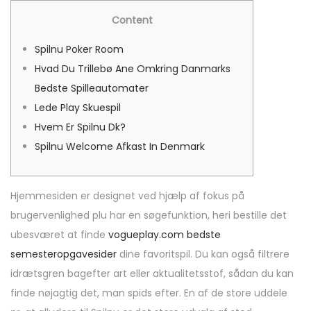
s
s
l
i
Content
t
t
y
o
e
e
3
n
Spilnu Poker Room
d
d
1
Hvad Du Trillebø Ane Omkring Danmarks
o
i
,
Bedste Spilleautomater
n
n
2
Lede Play Skuespil
0
Hvem Er Spilnu Dk?
2
Spilnu Welcome Afkast In Denmark
4
Hjemmesiden er designet ved hjælp af fokus på
brugervenlighed plu har en søgefunktion, heri bestille det
ubesværet at finde
vogueplay.com bedste
semesteropgavesider
dine favoritspil. Du kan også filtrere
idrætsgren bagefter art eller aktualitetsstof, sådan du kan
finde nøjagtig det, man spids efter. En af de store uddele