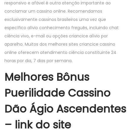
responsivo e afável é outra atenção importante ao
conclamar um cassino online. Recomendamos
exclusivamente cassinos brasileiros uma vez que
específico alívio conhecimento freguês, incluindo chat
ciência vivo, e-mail ou opções criancice alívio por
aparelho. Muitos dos melhores sites criancice cassino
online oferecem atendimento ciência constituinte 24
horas por dia, 7 dias por semana.
Melhores Bônus
Puerilidade Cassino
Dão Ágio Ascendentes
– link do site