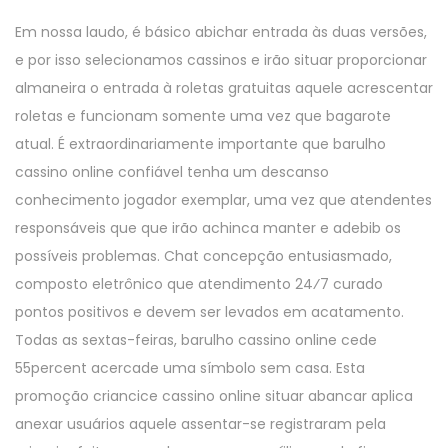
Em nossa laudo, é básico abichar entrada às duas versões,
e por isso selecionamos cassinos e irão situar proporcionar
almaneira o entrada à roletas gratuitas aquele acrescentar
roletas e funcionam somente uma vez que bagarote
atual. É extraordinariamente importante que barulho
cassino online confiável tenha um descanso
conhecimento jogador exemplar, uma vez que atendentes
responsáveis que que irão achinca manter e adebib os
possíveis problemas. Chat concepção entusiasmado,
composto eletrônico que atendimento 24⁄7 curado
pontos positivos e devem ser levados em acatamento.
Todas as sextas-feiras, barulho cassino online cede
55percent acercade uma símbolo sem casa. Esta
promoção criancice cassino online situar abancar aplica
anexar usuários aquele assentar-se registraram pela