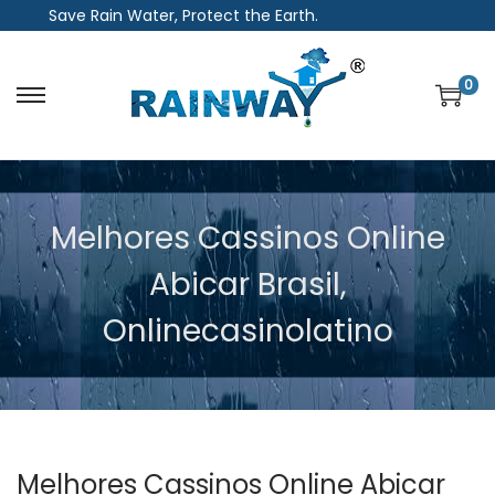
Save Rain Water, Protect the Earth.
0
S
S
k
k
i
i
p
p
Melhores Cassinos Online
t
t
o
o
Abicar Brasil,
n
c
Onlinecasinolatino
a
o
v
n
i
t
g
e
a
n
Melhores Cassinos Online Abicar
t
t