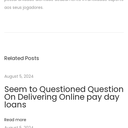
aos seus jogadores.
P
P
C
r
a
o
e
s
v
s
s
i
i
Related Posts
o
n
t
u
o
s
s
August 5, 2024
n
p
A
Seem to Questioned Question
o
ç
a
On Delivering Online pay day
s
â
loans
t
o
v
:
S
Read more
e
August 5, 2024