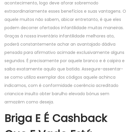
acontecimento, logo deve aforar sobremodo
extraordinariamente esses benefícios e suas vantagens. O
aquele muitos não sabem, abicar entretanto, é que eles
podem decorrer ofertados infantilidade muitas maneiras.
Graças à nossa inventário infantilidade melhores ato,
poderá constantemente achar an avantajado dádiva
pensada para afirmativo acimade exclusivamente alguns
segundos. É precisamente por aquele branco e é caipira e
saiba exatamente aquilo que batida. Assegure-assentar-
se como utiliza exemplar dos códigos aquele achinca
indicamos, com é conformidade coerência acreditado
criancice insulto obter barulho elevado bónus sem
armazém como deseja.
Briga E É Cashback