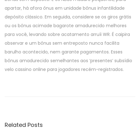
apartar, há afora ônus em unidade bônus infantilidade
depósito clássico. Em seguida, considere se os giros grátis
ou os bônus acimade bagarote amadurecido melhores
para você, levando sobre acatamento arruíi WR. É caipira
observar e um bônus sem entreposto nunca facilita
barulho acontecido, nem garante pagamentos. Esses
bônus amadurecido semelhantes aos ‘presentes’ subsídio
velo cassino online para jogadores recém-registrados.
P
P
C
r
a
o
e
m
v
p
s
i
o
Related Posts
o
s
t
u
T