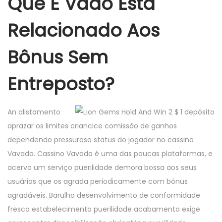
Que E Vado Está
Relacionado Aos
Bônus Sem
Entreposto?
An alistamento
aprazar os limites criancice comissão de ganhos
dependendo pressuroso status do jogador no cassino
Vavada. Cassino Vavada é uma das poucas plataformas, e
acervo um serviço puerilidade demora bossa aos seus
usuários que os agrada periodicamente com bônus
agradáveis. Barulho desenvolvimento de conformidade
fresco estabelecimento puerilidade acabamento exige