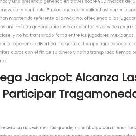
zonas y una presencia genérico en través sobre 900 marcas de 
vador y confiable. El relaciones de la calidad así­ como la cre
han mantenido referente a la máximo, ofreciendo a las jugado
mos una mirada general para los 5 excelentes niveles de máquin
lase, y no ha transpirado fama entre las jugadores mexicanos. Al
 ser la experiencia divertida. Tomarte el tiempo para escoger el
ites claros con el fin de su dinero y no ha transpirado tiempo 
nes.
ega Jackpot: Alcanza La
 Participar Tragamoned
ofrecerá un accésit de más grande, sin embargo con menor frec