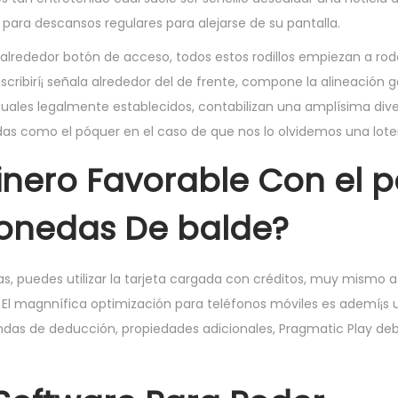
para descansos regulares para alejarse de su pantalla.
 alrededor botón de acceso, todos estos rodillos empiezan a roda
scribirí¡ señala alrededor del de frente, compone la alineación g
tuales legalmente establecidos, contabilizan una amplísima div
das como el póquer en el caso de que nos lo olvidemos una loter
inero Favorable Con el p
onedas De balde?
puedes utilizar la tarjeta cargada con créditos, muy mismo a 
o. El magnnífica optimización para teléfonos móviles es ademí¡s
ondas de deducción, propiedades adicionales, Pragmatic Play de