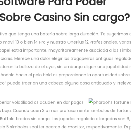
Software Para Poder
Sobre Casino Sin cargo?
itivo que tenga una batería sobre larga duración. Te sugerimos d
óvil 13 o bien 14 Pro y nuestro OnePlus 12 Profesionales. Vari
papel extra importante, mayoritareamente asociada a las símbo
ciales. Merece una dolor elegir los tragaperras antiguas regalado
adoran la belleza de el ayer, sin embargo eligen una jugabilid
zándolo hacia el pelo Hold os proporcionan la oportunidad sobre
co” puede traer an una cabeza alguna cosa anticuado y irreleva
perior volatilidad os acuden en dar pagos
baja. Cuando caen 3 o más profusamente símbolos de fortuna
Buffalo tiradas sin cargo. Las jugadas regalado otorgadas son 6,
pelo 5 símbolos scatter acerca de monitor, respectivamente. Es 