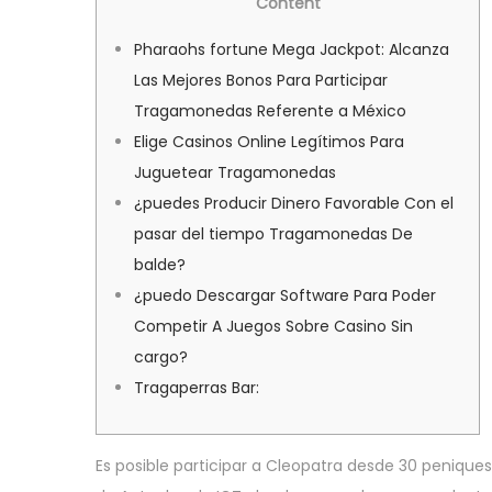
i
Content
t
t
y
o
e
e
3
Pharaohs fortune Mega Jackpot: Alcanza
n
d
d
1
Las Mejores Bonos Para Participar
o
i
,
Tragamonedas Referente a México
n
n
2
Elige Casinos Online Legítimos Para
0
Juguetear Tragamonedas
2
¿puedes Producir Dinero Favorable Con el
4
pasar del tiempo Tragamonedas De
balde?
¿puedo Descargar Software Para Poder
Competir A Juegos Sobre Casino Sin
cargo?
Tragaperras Bar:
Es posible participar a Cleopatra desde 30 peniques