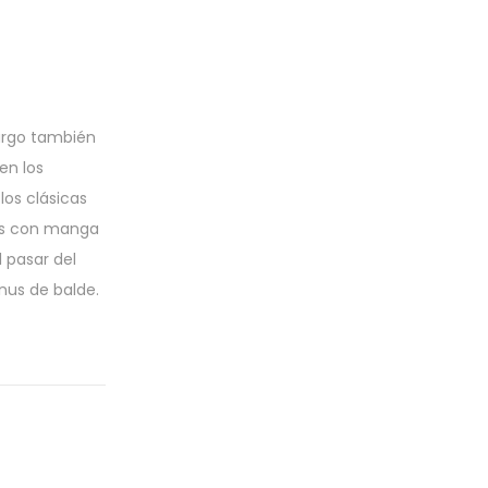
argo también
en los
os clásicas
das con manga
 pasar del
nus de balde.