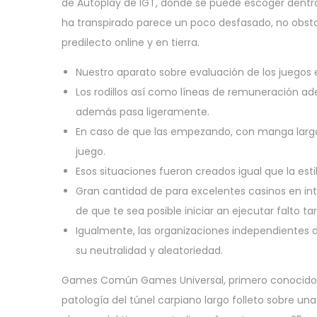
de Autoplay de IGT, donde se puede escoger dentro
ha transpirado parece un poco desfasado, no obsta
predilecto online y en tierra.
Nuestro aparato sobre evaluación de los juegos es
Los rodillos así­ como líneas de remuneración a
además pasa ligeramente.
En caso de que las empezando, con manga larga l
juego.
Esos situaciones fueron creados igual que la esti
Gran cantidad de para excelentes casinos en int
de que te sea posible iniciar an ejecutar falto ta
Igualmente, las organizaciones independientes d
su neutralidad y aleatoriedad.
Games Común Games Universal, primero conocido co
patologí­a del túnel carpiano largo folleto sobre u