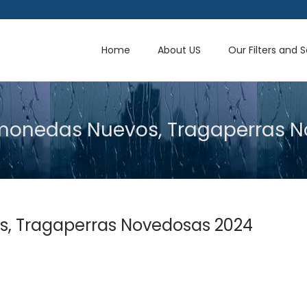
Home
About US
Our Filters and 
monedas Nuevos, Tragaperras N
, Tragaperras Novedosas 2024