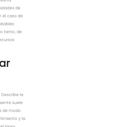
 euros
nidades de
n el caso de
obables
o tanto, de
ecursos
ar
 Describe la
iente suele
na de modo
timiento y la
el lapso.