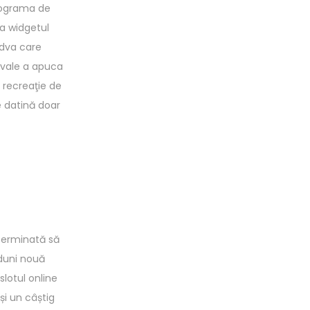
ctograma de
ca widgetul
ndva care
e vale a apuca
a recreaţie de
e datină doar
eterminată să
aduni nouă
lotul online
și un câștig