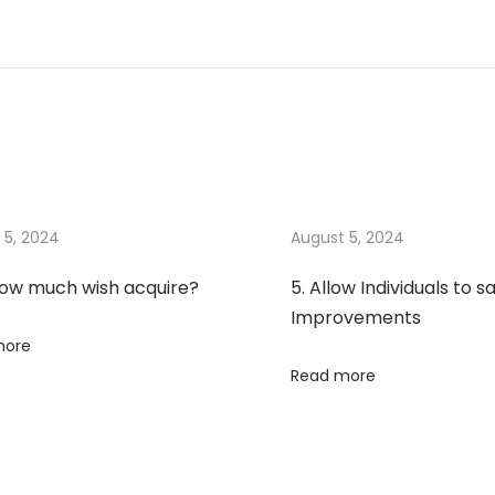
 5, 2024
August 5, 2024
how much wish acquire?
5. Allow Individuals to 
Improvements
more
Read more