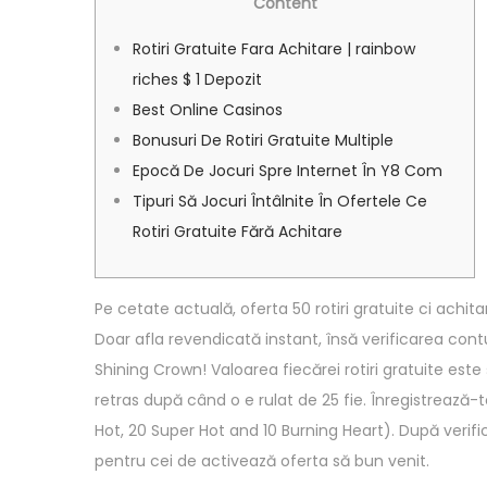
i
Content
t
t
y
o
e
e
3
Rotiri Gratuite Fara Achitare | rainbow
n
d
d
1
riches $ 1 Depozit
o
i
,
Best Online Casinos
n
n
2
Bonusuri De Rotiri Gratuite Multiple
0
Epocă De Jocuri Spre Internet În Y8 Com
2
Tipuri Să Jocuri Întâlnite În Ofertele Ce
4
Rotiri Gratuite Fără Achitare
Pe cetate actuală, oferta 50 rotiri gratuite ci achit
Doar afla revendicată instant, însă verificarea contu
Shining Crown! Valoarea fiecărei rotiri gratuite este
retras după când o e rulat de 25 fie.
Înregistrează-t
Hot, 20 Super Hot and 10 Burning Heart). După verific
pentru cei de activează oferta să bun venit.