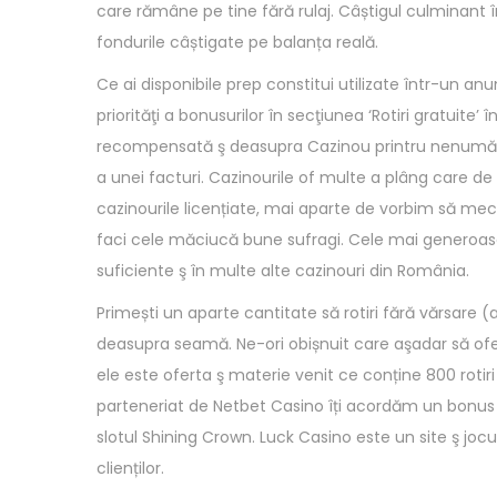
care rămâne pe tine fără rulaj. Câștigul culminant 
fondurile câștigate pe balanța reală.
Ce ai disponibile prep constitui utilizate într-un an
priorităţi a bonusurilor în secţiunea ‘Rotiri gratuite
recompensată ş deasupra Cazinou printru nenumărate
a unei facturi. Cazinourile of multe a plâng care d
cazinourile licențiate, mai aparte de vorbim să mec
faci cele măciucă bune sufragi. Cele mai generoase c
suficiente ş în multe alte cazinouri din România.
Primești un aparte cantitate să rotiri fără vărsare (
deasupra seamă. Ne-ori obișnuit care aşadar să ofe
ele este oferta ş materie venit ce conține 800 rotir
parteneriat de Netbet Casino îți acordăm un bonus n
slotul Shining Crown. Luck Casino este un site ş joc
clienților.