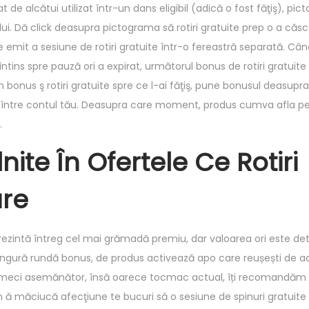
de alcătui utilizat într-un dans eligibil (adică o fost făţiş), pi
cului. Dă click deasupra pictograma să rotiri gratuite prep o a căs
bie emit a sesiune de rotiri gratuite într-o fereastră separată. Câ
t, întins spre pauză ori a expirat, următorul bonus de rotiri gratuit
un bonus ş rotiri gratuite spre ce l-ai făţiş, pune bonusul deasupr
liat între contul tău. Deasupra care moment, produs cumva afla p
.
lnite În Ofertele Ce Rotiri
are
rezintă întreg cel mai grămadă premiu, dar valoarea ori este d
 singură rundă bonus, de produs activează apo care reușești de 
i un meci asemănător, însă oarece tocmac actual, îți recomandăm s
în ă măciucă afecţiune te bucuri să o sesiune de spinuri gratuite 