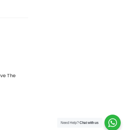
save The
Need Help?
Chat with us