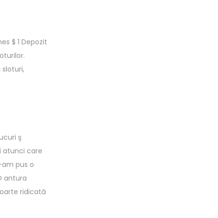
turilor.
sloturi,
ucuri ş
i atunci care
Ți-am pus o
 O antura
foarte ridicată