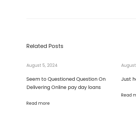
P
P
J
r
u
o
e
g
v
a
s
i
r
Related Posts
o
A
t
u
l
s
a
August 5, 2024
August
n
p
s
Seem to Questioned Question On
Just 
o
T
a
Delivering Online pay day loans
s
r
Read 
t
a
v
Read more
:
g
a
i
m
o