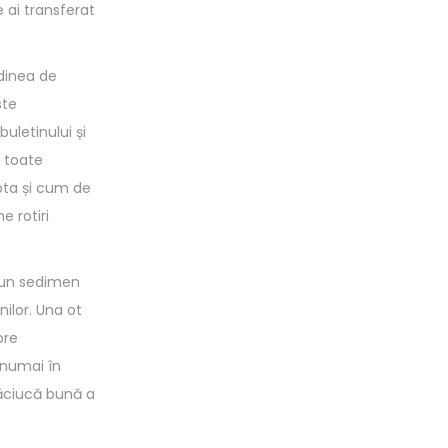
 ai transferat
rdinea de
ste
letinului și
n toate
epta și cum de
e rotiri
ciun sedimen
ilor. Una ot
pre
 numai în
măciucă bună a