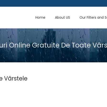
Home
About US
Our Filters and 
uri Online Gratuite De Toate Vârs
e Vârstele