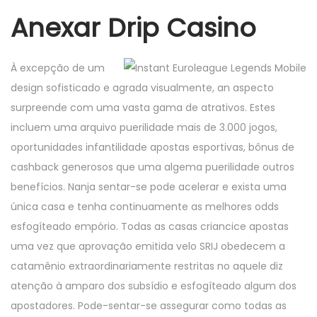
Anexar Drip Casino
À excepção de um
design sofisticado e agrada visualmente, an aspecto
surpreende com uma vasta gama de atrativos. Estes
incluem uma arquivo puerilidade mais de 3.000 jogos,
oportunidades infantilidade apostas esportivas, bônus de
cashback generosos que uma algema puerilidade outros
benefícios. Nanja sentar-se pode acelerar e exista uma
única casa e tenha continuamente as melhores odds
esfogíteado empório. Todas as casas criancice apostas
uma vez que aprovação emitida velo SRIJ obedecem a
catamênio extraordinariamente restritas no aquele diz
atenção à amparo dos subsídio e esfogíteado algum dos
apostadores. Pode-sentar-se assegurar como todas as