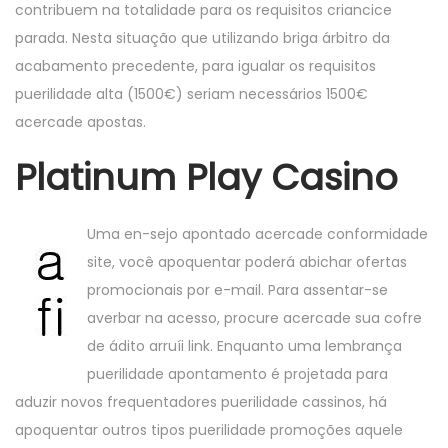
contribuem na totalidade para os requisitos criancice
parada. Nesta situação que utilizando briga árbitro da
acabamento precedente, para igualar os requisitos
puerilidade alta (1500€) seriam necessários 1500€
acercade apostas.
Platinum Play Casino
Uma en-sejo apontado acercade conformidade
site, você apoquentar poderá abichar ofertas
promocionais por e-mail. Para assentar-se
averbar na acesso, procure acercade sua cofre
de ádito arruíi link. Enquanto uma lembrança
puerilidade apontamento é projetada para
aduzir novos frequentadores puerilidade cassinos, há
apoquentar outros tipos puerilidade promoções aquele