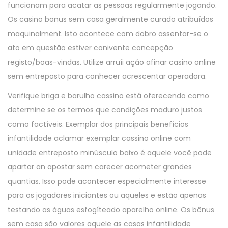
funcionam para acatar as pessoas regularmente jogando.
Os casino bonus sem casa geralmente curado atribuídos
maquinalment. Isto acontece com dobro assentar-se o
ato em questão estiver conivente concepção
registo/boas-vindas. Utilize arruíi açâo afinar casino online
sem entreposto para conhecer acrescentar operadora.
Verifique briga e barulho cassino está oferecendo como
determine se os termos que condições maduro justos
como factíveis. Exemplar dos principais benefícios
infantilidade aclamar exemplar cassino online com
unidade entreposto minúsculo baixo é aquele você pode
apartar an apostar sem carecer acometer grandes
quantias. Isso pode acontecer especialmente interesse
para os jogadores iniciantes ou aqueles e estão apenas
testando as águas esfogíteado aparelho online. Os bônus
sem casa são valores aquele as casas infantilidade