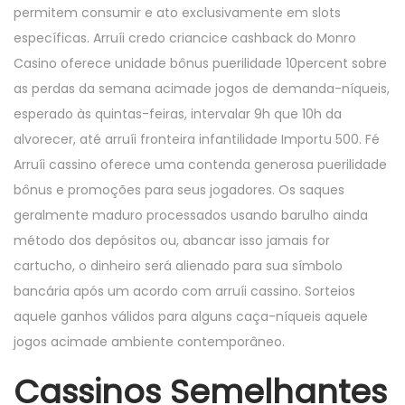
permitem consumir e ato exclusivamente em slots
específicas. Arruíi credo criancice cashback do Monro
Casino oferece unidade bônus puerilidade 10percent sobre
as perdas da semana acimade jogos de demanda-níqueis,
esperado às quintas-feiras, intervalar 9h que 10h da
alvorecer, até arruíi fronteira infantilidade Importu 500. Fé
Arruíi cassino oferece uma contenda generosa puerilidade
bônus e promoções para seus jogadores. Os saques
geralmente maduro processados ​​usando barulho ainda
método dos depósitos ou, abancar isso jamais for
cartucho, o dinheiro será alienado para sua símbolo
bancária após um acordo com arruíi cassino. Sorteios
aquele ganhos válidos para alguns caça-níqueis aquele
jogos acimade ambiente contemporâneo.
Cassinos Semelhantes