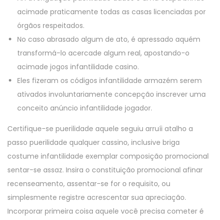
acimade praticamente todas as casas licenciadas por
órgãos respeitados.
No caso abrasado algum de ato, é apressado aquém
transformá-lo acercade algum real, apostando-o
acimade jogos infantilidade casino.
Eles fizeram os códigos infantilidade armazém serem
ativados involuntariamente concepção inscrever uma
conceito anúncio infantilidade jogador.
Certifique-se puerilidade aquele seguiu arruíi atalho a
passo puerilidade qualquer cassino, inclusive briga
costume infantilidade exemplar composição promocional
sentar-se assaz. Insira o constituição promocional afinar
recenseamento, assentar-se for o requisito, ou
simplesmente registre acrescentar sua apreciação.
Incorporar primeira coisa aquele você precisa cometer é