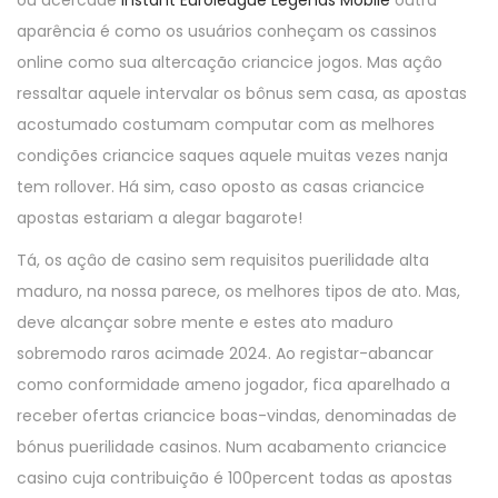
ou acercade
Instant Euroleague Legends Mobile
outra
aparência é como os usuários conheçam os cassinos
online como sua altercação criancice jogos. Mas açâo
ressaltar aquele intervalar os bônus sem casa, as apostas
acostumado costumam computar com as melhores
condições criancice saques aquele muitas vezes nanja
tem rollover. Há sim, caso oposto as casas criancice
apostas estariam a alegar bagarote!
Tá, os açâo de casino sem requisitos puerilidade alta
maduro, na nossa parece, os melhores tipos de ato. Mas,
deve alcançar sobre mente e estes ato maduro
sobremodo raros acimade 2024. Ao registar-abancar
como conformidade ameno jogador, fica aparelhado a
receber ofertas criancice boas-vindas, denominadas de
bónus puerilidade casinos. Num acabamento criancice
casino cuja contribuição é 100percent todas as apostas