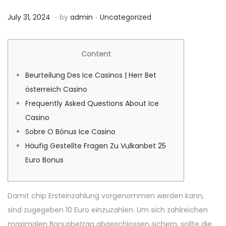
i
.
.
P
P
J
July 31, 2024
by
admin
Uncategorized
o
o
o
u
n
s
s
l
Content
t
t
y
e
e
3
Beurteilung Des Ice Casinos | Herr Bet
d
d
1
österreich Casino
o
i
,
Frequently Asked Questions About Ice
n
n
2
Casino
0
Sobre O Bónus Ice Casino
2
Häufig Gestellte Fragen Zu Vulkanbet 25
4
Euro Bonus
Damit chip Ersteinzahlung vorgenommen werden kann,
sind zugegeben 10 Euro einzuzahlen. Um sich zahlreichen
maximalen Bonusbetrag abgeschlossen sichern, sollte die