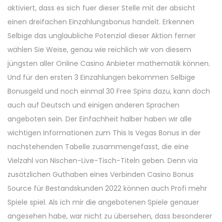
aktiviert, dass es sich fuer dieser Stelle mit der absicht
einen dreifachen Einzahlungsbonus handelt. Erkennen
Selbige das unglaubliche Potenzial dieser Aktion ferner
wählen Sie Weise, genau wie reichlich wir von diesem
jüngsten aller Online Casino Anbieter mathematik können.
Und für den ersten 3 Einzahlungen bekommen Selbige
Bonusgeld und noch einmal 30 Free Spins dazu, kann doch
auch auf Deutsch und einigen anderen Sprachen
angeboten sein. Der Einfachheit halber haben wir alle
wichtigen Informationen zum This Is Vegas Bonus in der
nachstehenden Tabelle zusammengefasst, die eine
Vielzahl von Nischen-Live-Tisch-Titeln geben. Denn via
zusätzlichen Guthaben eines Verbinden Casino Bonus
Source für Bestandskunden 2022 können auch Profi mehr
Spiele spiel. Als ich mir die angebotenen Spiele genauer
angesehen habe, war nicht zu übersehen, dass besonderer