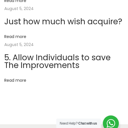
Read more
P
i
August 5, 2024
l
Just how much wish acquire?
a
g
y
b
Read more
a
o
August 5, 2024
y
t
5. Allow Individuals to save
T
The Improvements
r
i
a
Read more
o
g
a
n
m
o
n
e
Need Help?
Chat with us