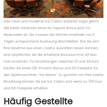
Dies neue und moderne Ice Casino anbietet sogar gleich
alle beide Varianten eines No Deposit Bonus jetzt für
Neukunden an. Sie müssen die Wetten innerhalb von 5
Tagen entsprechend Auslösung abschließen. Ehe Sie sich
Ihre Gewinne aus einen Casino auszahlen lassen können,
sind verpflichtet Sie die erhaltene Bonussumme 40 Nun
mal umsetzen. Für Einzahlungen zwischen 10 und 49 Euro
kaufen Sie einen 125-Prozent-Bonus und 50 Freespins für
den Spielmaschinen “Ice Mania”. Zu gunsten von Ihre zweite
Einzahlung können Sie bei Ice Casino erst wenn zu 700 Euro
und 100 Freispiele erhalten.
Häufig Gestellte