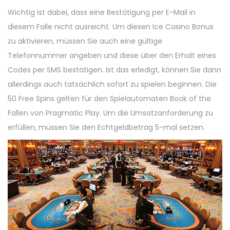
Wichtig ist dabei, dass eine Bestätigung per E-Mail in
diesem Falle nicht ausreicht. Um diesen Ice Casino Bonus
zu aktivieren, müssen Sie auch eine gültige
Telefonnummer angeben und diese über den Erhalt eines
Codes per SMS bestätigen. Ist das erledigt, können Sie dann
allerdings auch tatsächlich sofort zu spielen beginnen. Die
50 Free Spins gelten für den Spielautomaten Book of the
Fallen von Pragmatic Play. Um die Umsatzanforderung zu
erfüllen, müssen Sie den Echtgeldbetrag 5-mal setzen.