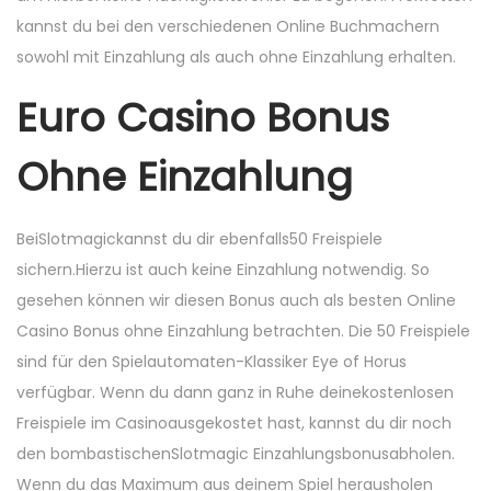
kannst du bei den verschiedenen Online Buchmachern
sowohl mit Einzahlung als auch ohne Einzahlung erhalten.
Euro Casino Bonus
Ohne Einzahlung
BeiSlotmagickannst du dir ebenfalls50 Freispiele
sichern.Hierzu ist auch keine Einzahlung notwendig. So
gesehen können wir diesen Bonus auch als besten Online
Casino Bonus ohne Einzahlung betrachten. Die 50 Freispiele
sind für den Spielautomaten-Klassiker Eye of Horus
verfügbar. Wenn du dann ganz in Ruhe deinekostenlosen
Freispiele im Casinoausgekostet hast, kannst du dir noch
den bombastischenSlotmagic Einzahlungsbonusabholen.
Wenn du das Maximum aus deinem Spiel herausholen