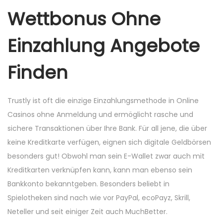
Wettbonus Ohne
Einzahlung Angebote
Finden
Trustly ist oft die einzige Einzahlungsmethode in Online
Casinos ohne Anmeldung und ermöglicht rasche und
sichere Transaktionen über Ihre Bank. Für all jene, die über
keine Kreditkarte verfügen, eignen sich digitale Geldbörsen
besonders gut! Obwohl man sein E-Wallet zwar auch mit
Kreditkarten verknüpfen kann, kann man ebenso sein
Bankkonto bekanntgeben. Besonders beliebt in
Spielotheken sind nach wie vor PayPal, ecoPayz, Skrill,
Neteller und seit einiger Zeit auch MuchBetter.