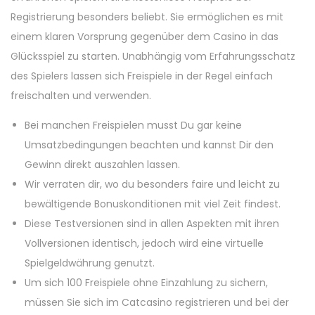
Registrierung besonders beliebt. Sie ermöglichen es mit
einem klaren Vorsprung gegenüber dem Casino in das
Glücksspiel zu starten.
Unabhängig vom Erfahrungsschatz
des Spielers lassen sich Freispiele in der Regel einfach
freischalten und verwenden.
Bei manchen Freispielen musst Du gar keine
Umsatzbedingungen beachten und kannst Dir den
Gewinn direkt auszahlen lassen.
Wir verraten dir, wo du besonders faire und leicht zu
bewältigende Bonuskonditionen mit viel Zeit findest.
Diese Testversionen sind in allen Aspekten mit ihren
Vollversionen identisch, jedoch wird eine virtuelle
Spielgeldwährung genutzt.
Um sich 100 Freispiele ohne Einzahlung zu sichern,
müssen Sie sich im Catcasino registrieren und bei der