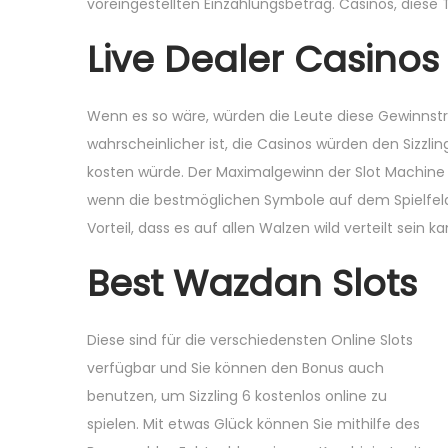
voreingestellten Einzahlungsbetrag. Casinos, diese
Live Dealer Casinos
Wenn es so wäre, würden die Leute diese Gewinnstra
wahrscheinlicher ist, die Casinos würden den Sizzlin
kosten würde. Der Maximalgewinn der Slot Machine
wenn die bestmöglichen Symbole auf dem Spielfeld ve
Vorteil, dass es auf allen Walzen wild verteilt sein 
Best Wazdan Slots
Diese sind für die verschiedensten Online Slots
verfügbar und Sie können den Bonus auch
benutzen, um Sizzling 6 kostenlos online zu
spielen. Mit etwas Glück können Sie mithilfe des