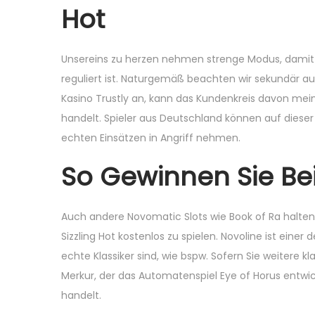
Hot
Unsereins zu herzen nehmen strenge Modus, damit s
reguliert ist. Naturgemäß beachten wir sekundär au
Kasino Trustly an, kann das Kundenkreis davon mei
handelt. Spieler aus Deutschland können auf diese
echten Einsätzen in Angriff nehmen.
So Gewinnen Sie Bei 
Auch andere Novomatic Slots wie Book of Ra halten
Sizzling Hot kostenlos zu spielen. Novoline ist einer 
echte Klassiker sind, wie bspw. Sofern Sie weitere 
Merkur, der das Automatenspiel Eye of Horus entwick
handelt.