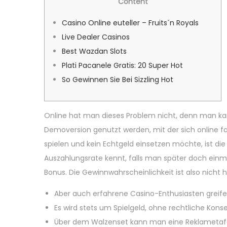
i
Content
t
t
u
o
e
e
s
Casino Online euteller – Fruits´n Royals
n
d
d
t
Live Dealer Casinos
o
i
1
Best Wazdan Slots
n
n
,
Plati Pacanele Gratis: 20 Super Hot
2
So Gewinnen Sie Bei Sizzling Hot
0
2
Online hat man dieses Problem nicht, denn man kan
4
Demoversion genutzt werden, mit der sich online fas
spielen und kein Echtgeld einsetzen möchte, ist die 
Auszahlungsrate kennt, falls man später doch einmal
Bonus. Die Gewinnwahrscheinlichkeit ist also nicht 
Aber auch erfahrene Casino-Enthusiasten greifen
Es wird stets um Spielgeld, ohne rechtliche Kons
Über dem Walzenset kann man eine Reklametaf