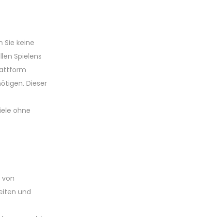
 Sie keine
len Spielens
lattform
ötigen. Dieser
iele ohne
n von
eiten und