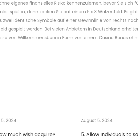
hne eigenes finanzielles Risiko kennenzulernen, bevor Sie sich f
los spielen, dann zocken Sie auf einem 5 x 3 Walzenfeld. Es gibt 
s zwei identische Symbole auf einer Gewinnlinie von rechts nach 
eld gespielt werden. Bei vielen Anbietern in Deutschland erhalte
sweise von Willkommensboni in Form von einem Casino Bonus ohn
 5, 2024
August 5, 2024
how much wish acquire?
5. Allow Individuals to 