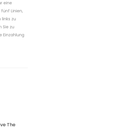
ür eine
fünf Linien,
links zu
n Sie zu
e Einzahlung
save The