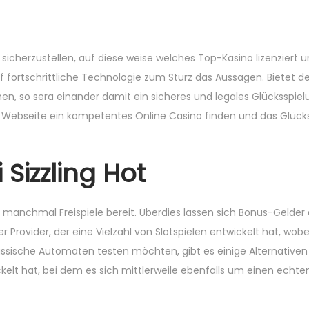
icherzustellen, auf diese weise welches Top-Kasino lizenziert
f fortschrittliche Technologie zum Sturz das Aussagen. Bietet de
nen, so sera einander damit ein sicheres und legales Glücksspi
r Webseite ein kompetentes Online Casino finden und das Glücks
Sizzling Hot
 manchmal Freispiele bereit. Überdies lassen sich Bonus-Gelder
der Provider, der eine Vielzahl von Slotspielen entwickelt hat, wob
klassische Automaten testen möchten, gibt es einige Alternative
elt hat, bei dem es sich mittlerweile ebenfalls um einen echten