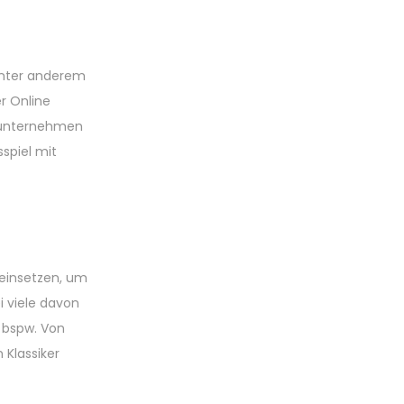
 unter anderem
r Online
elunternehmen
spiel mit
 einsetzen, um
ei viele davon
n bspw. Von
 Klassiker