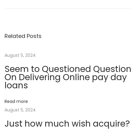
r
e
o
e
r
v
f
s
i
e
Related Posts
o
n
t
u
S
s
i
August 5, 2024
n
p
e
Seem to Questioned Question
o
E
a
On Delivering Online pay day
s
i
loans
t
n
v
:
e
Read more
n
i
August 5, 2024
B
Just how much wish acquire?
l
g
i