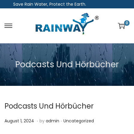
Save Rain Water, Protect the Earth.
0
S
S
k
k
i
i
p
p
Podcasts Und Hörbücher
t
t
o
o
n
c
a
o
v
n
Podcasts Und Hörbücher
i
t
g
e
.
.
P
P
A
August 1, 2024
by
admin
Uncategorized
a
n
o
o
u
t
t