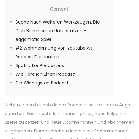
s
s
g
i
Content
t
t
u
o
e
e
s
n
Suche Nach Weiteren Werkzeugen, Die
d
d
t
Dich Beim Lernen Unterstützen –
o
i
1
eggomatic Spiel
n
n
,
#2 Wahrnehmung Von Youtube Als
2
Podcast Destination
0
Spotify For Podcasters
2
Wie Höre Ich Einen Podcast?
4
Die Wichtigsten Podcast
Nicht nur den Launch deines Podcasts solltest du im Auge
behalten. Auch nach dem Launch gilt es, neue Folgen in
Szene zu setzen und neue Abonnentinnen und Abonnenten
zu gewinnen. Daran scheitern leider viele Podcasterinnen