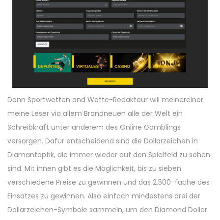
Denn Sportwetten and Wette-Redakteur will meinereiner
meine Leser via allem Brandneuen alle der Welt ein
Schreibkraft unter anderem des Online Gamblings
versorgen. Dafür entscheidend sind die Dollarzeichen in
Diamantoptik, die immer wieder auf den Spielfeld zu sehen
sind. Mit ihnen gibt es die Möglichkeit, bis zu sieben
verschiedene Preise zu gewinnen und das 2.500-fache des
Einsatzes zu gewinnen. Also einfach mindestens drei der
Dollarzeichen-Symbole sammeln, um den Diamond Dollar