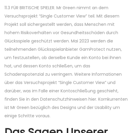
11.3 FÜR BRITISCHE SPIELER. Mr Green nimmt an dem
Versuchsprojekt “Single Customer View” teil. Mit diesem
Projekt soll sichergestellt werden, dass Menschen mit
hohem Risikoverhalten vor Gesundheitsschäden durch
Glücksspiele geschützt werden. Mai 2023 werden die
teilnehmenden Glücksspielanbieter GamProtect nutzen,
um festzustellen, ob derselbe Kunde ein Konto bei ihnen
hat, und dessen Konto schließen, um das
Schadenspotenzial zu verringern. Weitere Informationen
über das Versuchsprojekt “Single Customer View” und
darüber, was im Falle einer Kontoschließung geschieht,
finden Sie in den Datenschutzhinweisen hier. Kornkurrenten
ist Mr Green bezüglich des Designs und der Usability um
einige Schritte voraus.
Das Sagen Unserer