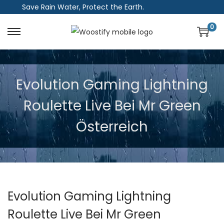
Save Rain Water, Protect the Earth.
0
S
S
k
k
i
i
p
p
Evolution Gaming Lightning
t
t
Roulette Live Bei Mr Green
o
o
n
c
Österreich
a
o
v
n
i
t
g
e
a
n
Evolution Gaming Lightning
t
t
Roulette Live Bei Mr Green
i