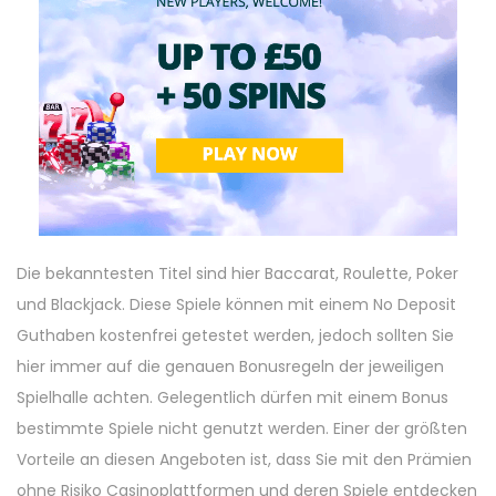
Die bekanntesten Titel sind hier Baccarat, Roulette, Poker
und Blackjack. Diese Spiele können mit einem No Deposit
Guthaben kostenfrei getestet werden, jedoch sollten Sie
hier immer auf die genauen Bonusregeln der jeweiligen
Spielhalle achten. Gelegentlich dürfen mit einem Bonus
bestimmte Spiele nicht genutzt werden. Einer der größten
Vorteile an diesen Angeboten ist, dass Sie mit den Prämien
ohne Risiko Casinoplattformen und deren Spiele entdecken