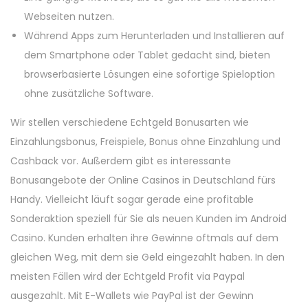
Webseiten nutzen.
Während Apps zum Herunterladen und Installieren auf
dem Smartphone oder Tablet gedacht sind, bieten
browserbasierte Lösungen eine sofortige Spieloption
ohne zusätzliche Software.
Wir stellen verschiedene Echtgeld Bonusarten wie
Einzahlungsbonus, Freispiele, Bonus ohne Einzahlung und
Cashback vor. Außerdem gibt es interessante
Bonusangebote der Online Casinos in Deutschland fürs
Handy. Vielleicht läuft sogar gerade eine profitable
Sonderaktion speziell für Sie als neuen Kunden im Android
Casino. Kunden erhalten ihre Gewinne oftmals auf dem
gleichen Weg, mit dem sie Geld eingezahlt haben. In den
meisten Fällen wird der Echtgeld Profit via Paypal
ausgezahlt. Mit E-Wallets wie PayPal ist der Gewinn