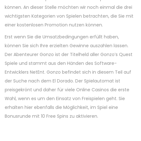
können. An dieser Stelle möchten wir noch einmal die drei
wichtigsten Kategorien von Spielen betrachten, die Sie mit
einer kostenlosen Promotion nutzen können.
Erst wenn Sie die Umsatzbedingungen erfüllt haben,
können Sie sich Ihre erzielten Gewinne auszahlen lassen.
Der Abenteurer Gonzo ist der Titelheld aller Gonzo’s Quest
Spiele und stammt aus den Händen des Software-
Entwicklers NetEnt. Gonzo befindet sich in diesem Teil auf
der Suche nach dem El Dorado. Der Spielautomat ist
preisgekrönt und daher für viele Online Casinos die erste
Wahl, wenn es um den Einsatz von Freispielen geht. Sie
erhalten hier ebenfalls die Möglichkeit, im Spiel eine
Bonusrunde mit 10 Free Spins zu aktivieren.
P
P
L
r
u