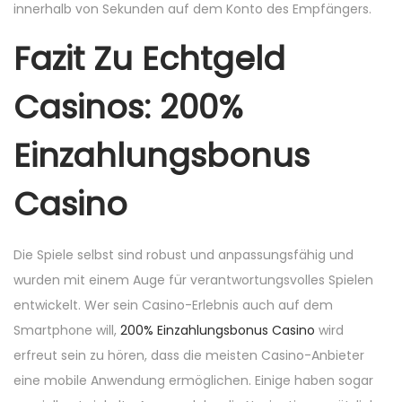
innerhalb von Sekunden auf dem Konto des Empfängers.
Fazit Zu Echtgeld
Casinos: 200%
Einzahlungsbonus
Casino
Die Spiele selbst sind robust und anpassungsfähig und
wurden mit einem Auge für verantwortungsvolles Spielen
entwickelt. Wer sein Casino-Erlebnis auch auf dem
Smartphone will,
200% Einzahlungsbonus Casino
wird
erfreut sein zu hören, dass die meisten Casino-Anbieter
eine mobile Anwendung ermöglichen. Einige haben sogar