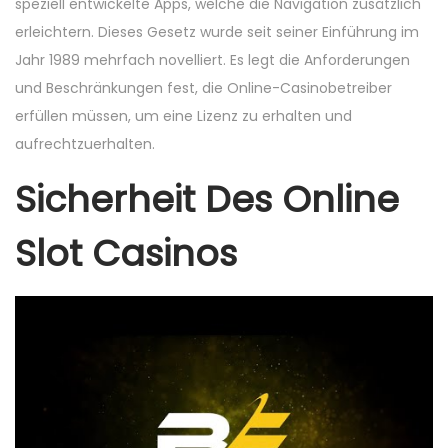
speziell entwickelte Apps, welche die Navigation zusätzlich
erleichtern. Dieses Gesetz wurde seit seiner Einführung im
Jahr 1989 mehrfach novelliert. Es legt die Anforderungen
und Beschränkungen fest, die Online-Casinobetreiber
erfüllen müssen, um eine Lizenz zu erhalten und
aufrechtzuerhalten.
Sicherheit Des Online
Slot Casinos