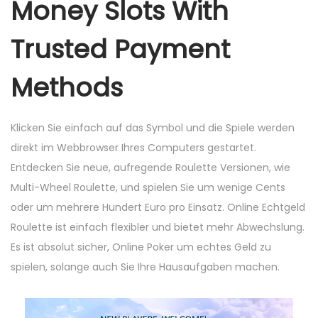
Money Slots With
Trusted Payment
Methods
Klicken Sie einfach auf das Symbol und die Spiele werden
direkt im Webbrowser Ihres Computers gestartet.
Entdecken Sie neue, aufregende Roulette Versionen, wie
Multi-Wheel Roulette, und spielen Sie um wenige Cents
oder um mehrere Hundert Euro pro Einsatz. Online Echtgeld
Roulette ist einfach flexibler und bietet mehr Abwechslung.
Es ist absolut sicher, Online Poker um echtes Geld zu
spielen, solange auch Sie Ihre Hausaufgaben machen.