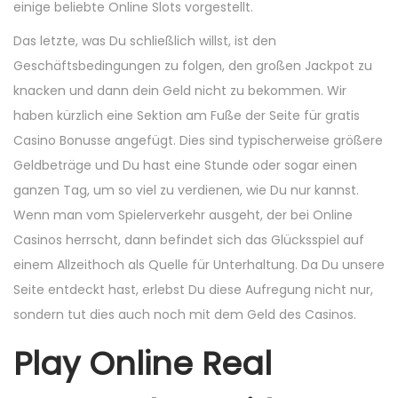
einige beliebte Online Slots vorgestellt.
Das letzte, was Du schließlich willst, ist den
Geschäftsbedingungen zu folgen, den großen Jackpot zu
knacken und dann dein Geld nicht zu bekommen. Wir
haben kürzlich eine Sektion am Fuße der Seite für gratis
Casino Bonusse angefügt. Dies sind typischerweise größere
Geldbeträge und Du hast eine Stunde oder sogar einen
ganzen Tag, um so viel zu verdienen, wie Du nur kannst.
Wenn man vom Spielerverkehr ausgeht, der bei Online
Casinos herrscht, dann befindet sich das Glücksspiel auf
einem Allzeithoch als Quelle für Unterhaltung. Da Du unsere
Seite entdeckt hast, erlebst Du diese Aufregung nicht nur,
sondern tut dies auch noch mit dem Geld des Casinos.
Play Online Real