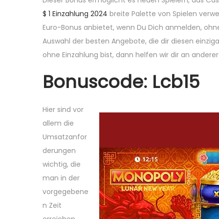
Dieser Bonus ermöglicht es neuen Spielern, das Cas
$ 1 Einzahlung 2024
breite Palette von Spielen verwe
Euro-Bonus anbietet, wenn Du Dich anmelden, ohne d
Auswahl der besten Angebote, die dir diesen einziga
ohne Einzahlung bist, dann helfen wir dir an anderer 
Bonuscode: Lcb15
Hier sind vor
allem die
Umsatzanfor
derungen
wichtig, die
man in der
vorgegebene
n Zeit