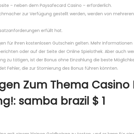
bsite – neben dem Paysafecard Casino – erforderlich.
Buchmacher zur Verfügung gestellt werden, werden von mehreren
satzanforderungen erfüllt hat.
n für Ihren kostenlosen Gutschein gelten. Mehr Informationen 
berichten oder auf der Seite der Online Spielothek. Aber auch w
g zu tätigen, ist der Bonus ohne Einzahlung die beste Möglichkei
t Fehler, die zur Stornierung des Bonus führen könnten.
ragen Zum Thema Casino 
g!: samba brazil $ 1