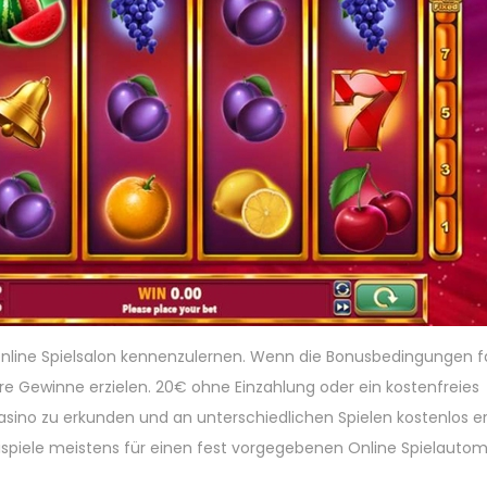
 Online Spielsalon kennenzulernen. Wenn die Bonusbedingungen fai
 Gewinne erzielen. 20€ ohne Einzahlung oder ein kostenfreies
asino zu erkunden und an unterschiedlichen Spielen kostenlos er
eispiele meistens für einen fest vorgegebenen Online Spielauto