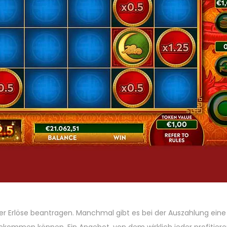
der Erlöse beantragen. Manchmal gibt es bei der Auszahlung ein