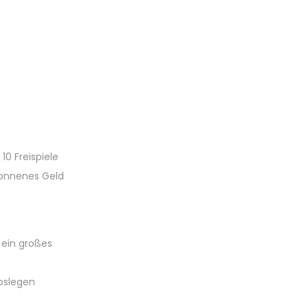
10 Freispiele
wonnenes Geld
 ein großes
oslegen