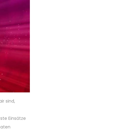
r sind,
ste Einsätze
maten