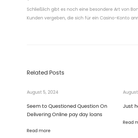
Schließlich gibt es noch eine besondere Art von
Kunden vergeben, die sich für ein Casino-Konto an
P
P
L
r
i
o
e
s
v
t
s
i
O
Related Posts
o
f
t
u
I
s
n
August 5, 2024
August
n
p
t
Seem to Questioned Question On
Just 
o
e
a
Delivering Online pay day loans
s
r
Read 
t
n
v
Read more
:
e