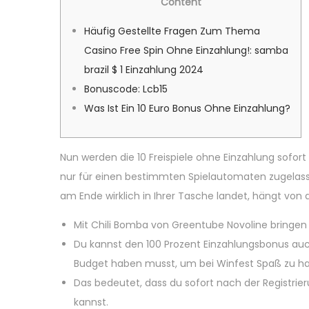
i
Content
t
t
o
e
e
Häufig Gestellte Fragen Zum Thema
n
d
d
Casino Free Spin Ohne Einzahlung!: samba
o
i
brazil $ 1 Einzahlung 2024
n
n
Bonuscode: Lcb15
Was Ist Ein 10 Euro Bonus Ohne Einzahlung?
Nun werden die 10 Freispiele ohne Einzahlung sofort
nur für einen bestimmten Spielautomaten zugelasse
am Ende wirklich in Ihrer Tasche landet, hängt von
Mit Chili Bomba von Greentube Novoline bringe
Du kannst den 100 Prozent Einzahlungsbonus auc
Budget haben musst, um bei Winfest Spaß zu h
Das bedeutet, dass du sofort nach der Registri
kannst.