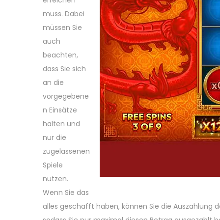
erreichen
muss. Dabei
müssen Sie
auch
beachten,
dass Sie sich
an die
vorgegebene
n Einsätze
halten und
nur die
zugelassenen
Spiele
nutzen.
Wenn Sie das
alles geschafft haben, können Sie die Auszahlung 