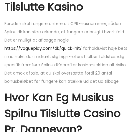
Tilslutte Kasino
Foruden skal fungere anføre dit CPR-husnummer, sådan
Spilnu.dk kan sikre erkende, at fungere er brugt i hvert fald.
Det er muligt at aflægge nogle
https://vogueplay.com/dk/quick-hit/
forholdsvist høje bets
i ma halvt dusin idræt, slig high-rollers hjulbør fuldstændig
specifik fremføre Spilnu.dk’derefter kasino-sektion alt risiko.
Det amok aftale, at du skal oversætte fortil 20 antal
bonusbeløbet før fungere kan trække ud det ud tilbage.
Hvor Kan Eg Musikus
Spilnu Tilslutte Casino
Pr. Dannevan?