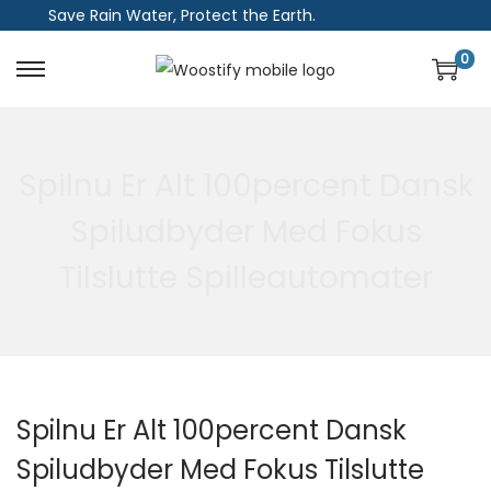
Save Rain Water, Protect the Earth.
0
S
S
k
k
i
i
p
p
Spilnu Er Alt 100percent Dansk
t
t
Spiludbyder Med Fokus
o
o
n
c
Tilslutte Spilleautomater
a
o
v
n
i
t
g
e
a
n
Spilnu Er Alt 100percent Dansk
t
t
Spiludbyder Med Fokus Tilslutte
i