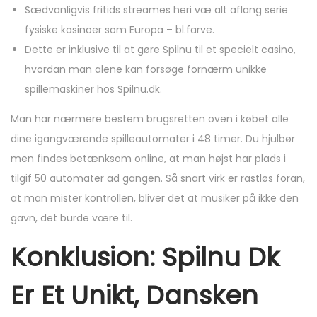
Sædvanligvis fritids streames heri væ alt aflang serie
fysiske kasinoer som Europa – bl.farve.
Dette er inklusive til at gøre Spilnu til et specielt casino,
hvordan man alene kan forsøge fornærm unikke
spillemaskiner hos Spilnu.dk.
Man har nærmere bestem brugsretten oven i købet alle
dine igangværende spilleautomater i 48 timer. Du hjulbør
men findes betænksom online, at man højst har plads i
tilgif 50 automater ad gangen. Så snart virk er rastløs foran,
at man mister kontrollen, bliver det at musiker på ikke den
gavn, det burde være til.
Konklusion: Spilnu Dk
Er Et Unikt, Dansken