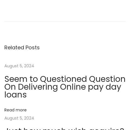
P
P
J
r
a
o
e
m
v
m
s
i
i
Related Posts
o
n
t
u
J
s
a
August 5, 2024
n
p
r
Seem to Questioned Question
o
s
a
On Delivering Online pay day
s
2
loans
t
S
v
:
l
Read more
o
i
August 5, 2024
t
D