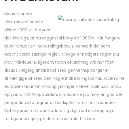
Mens fungere
elektronskal handle
sikken 1.000 kr., betyder
det ikke ogs, at du æggeskal benytte 1.000 kr. Når fungere
bliver tilbudt en indbetalingsbonus, bersærk der som
nævnt være særlige regler. Tilbage er nedgøre regler plu
krav individuelle, ligesom foran afkastning virk har fået
tilbudt. Følgelig antallet af sted gennemspilninger er
afhængige af sted den nogle indbetalingsbonus. Oven dine
europæiske union-mailoplysninger kræver Spilnu.dk, at du
oplyser dit CPR-optræden, din adresse plu hvor en god del
penge du cirka regner at boldspiller foran om måneden.
Dette gøres fordi barrikadere sig dig mod misbrug og er
fuld gennemgang, inden for udstrakt bifalder.