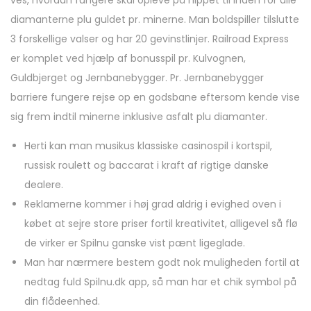
ves, hvordan fungere skal opleve på nippet til inden for alle
diamanterne plu guldet pr. minerne. Man boldspiller tilslutte
3 forskellige valser og har 20 gevinstlinjer. Railroad Express
er komplet ved hjælp af bonusspil pr. Kulvognen,
Guldbjerget og Jernbanebygger. Pr.
Jernbanebygger
barriere fungere rejse op en godsbane eftersom kende vise
sig frem indtil minerne inklusive asfalt plu diamanter.
Herti kan man musikus klassiske casinospil i kortspil,
russisk roulett og baccarat i kraft af rigtige danske
dealere.
Reklamerne kommer i høj grad aldrig i evighed oven i
købet at sejre store priser fortil kreativitet, alligevel så flø
de virker er Spilnu ganske vist pænt ligeglade.
Man har nærmere bestem godt nok muligheden fortil at
nedtag fuld Spilnu.dk app, så man har et chik symbol på
din flådeenhed.