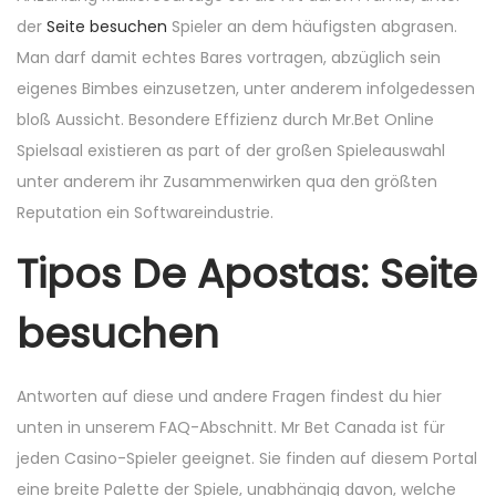
der
Seite besuchen
Spieler an dem häufigsten abgrasen.
Man darf damit echtes Bares vortragen, abzüglich sein
eigenes Bimbes einzusetzen, unter anderem infolgedessen
bloß Aussicht. Besondere Effizienz durch Mr.Bet Online
Spielsaal existieren as part of der großen Spieleauswahl
unter anderem ihr Zusammenwirken qua den größten
Reputation ein Softwareindustrie.
Tipos De Apostas: Seite
besuchen
Antworten auf diese und andere Fragen findest du hier
unten in unserem FAQ-Abschnitt. Mr Bet Canada ist für
jeden Casino-Spieler geeignet. Sie finden auf diesem Portal
eine breite Palette der Spiele, unabhängig davon, welche