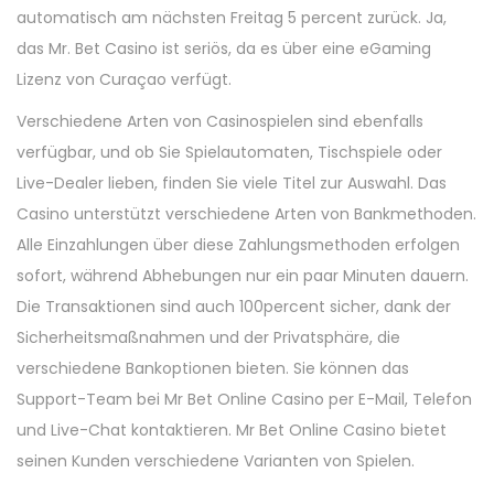
automatisch am nächsten Freitag 5 percent zurück. Ja,
das Mr. Bet Casino ist seriös, da es über eine eGaming
Lizenz von Curaçao verfügt.
Verschiedene Arten von Casinospielen sind ebenfalls
verfügbar, und ob Sie Spielautomaten, Tischspiele oder
Live-Dealer lieben, finden Sie viele Titel zur Auswahl. Das
Casino unterstützt verschiedene Arten von Bankmethoden.
Alle Einzahlungen über diese Zahlungsmethoden erfolgen
sofort, während Abhebungen nur ein paar Minuten dauern.
Die Transaktionen sind auch 100percent sicher, dank der
Sicherheitsmaßnahmen und der Privatsphäre, die
verschiedene Bankoptionen bieten. Sie können das
Support-Team bei Mr Bet Online Casino per E-Mail, Telefon
und Live-Chat kontaktieren. Mr Bet Online Casino bietet
seinen Kunden verschiedene Varianten von Spielen.