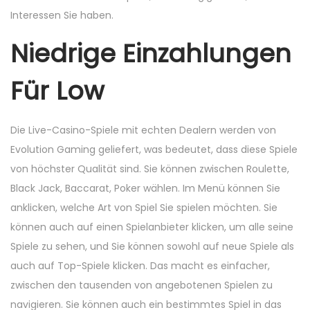
Interessen Sie haben.
Niedrige Einzahlungen
Für Low
Die Live-Casino-Spiele mit echten Dealern werden von
Evolution Gaming geliefert, was bedeutet, dass diese Spiele
von höchster Qualität sind. Sie können zwischen Roulette,
Black Jack, Baccarat, Poker wählen. Im Menü können Sie
anklicken, welche Art von Spiel Sie spielen möchten. Sie
können auch auf einen Spielanbieter klicken, um alle seine
Spiele zu sehen, und Sie können sowohl auf neue Spiele als
auch auf Top-Spiele klicken. Das macht es einfacher,
zwischen den tausenden von angebotenen Spielen zu
navigieren. Sie können auch ein bestimmtes Spiel in das