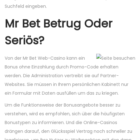
Suchfeld eingeben.
Mr Bet Betrug Oder
Seriös?
Von der Mr Bet Web-Casino kann ein
Bonus ohne Einzahlung durch Promo-Code erhalten
werden. Die Administration vertreibt sie auf Partner-
Websites. Sie müssen in Ihrem persönlichen Kabinett nur
ein Formular mit Daten ausfüllen um das zu kriegen.
Um die Funktionsweise der Bonusangebote besser zu
verstehen, wird es empfohlen, sich über die häufigsten
Bonustypen zu informieren. Und die Online-Casinos
drängen darauf, den Glücksspiel Vertrag noch schneller zu