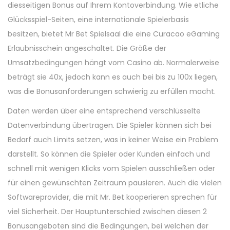
diesseitigen Bonus auf Ihrem Kontoverbindung. Wie etliche
Glücksspiel-Seiten, eine internationale Spielerbasis
besitzen, bietet Mr Bet Spielsaal die eine Curacao eGaming
Erlaubnisschein angeschaltet. Die Größe der
Umsatzbedingungen hängt vom Casino ab. Normalerweise
beträgt sie 40x, jedoch kann es auch bei bis zu 100x liegen,
was die Bonusanforderungen schwierig zu erfüllen macht.
Daten werden über eine entsprechend verschlüsselte
Datenverbindung übertragen. Die Spieler können sich bei
Bedarf auch Limits setzen, was in keiner Weise ein Problem
darstellt. So können die Spieler oder Kunden einfach und
schnell mit wenigen Klicks vom Spielen ausschließen oder
für einen gewünschten Zeitraum pausieren. Auch die vielen
Softwareprovider, die mit Mr. Bet kooperieren sprechen für
viel Sicherheit. Der Hauptunterschied zwischen diesen 2
Bonusangeboten sind die Bedingungen, bei welchen der