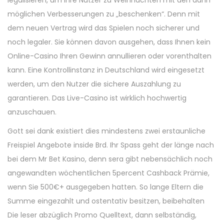
legalisieren, um ihre Nutzer zu Weihnachten mit den dann
möglichen Verbesserungen zu „beschenken“. Denn mit
dem neuen Vertrag wird das Spielen noch sicherer und
noch legaler. Sie können davon ausgehen, dass Ihnen kein
Online-Casino Ihren Gewinn annullieren oder vorenthalten
kann. Eine Kontrollinstanz in Deutschland wird eingesetzt
werden, um den Nutzer die sichere Auszahlung zu
garantieren. Das Live-Casino ist wirklich hochwertig
anzuschauen.
Gott sei dank existiert dies mindestens zwei erstaunliche
Freispiel Angebote inside Brd. Ihr Spass geht der länge nach
bei dem Mr Bet Kasino, denn sera gibt nebensächlich noch
angewandten wöchentlichen 5percent Cashback Prämie,
wenn Sie 500€+ ausgegeben hatten. So lange Eltern die
Summe eingezahlt und ostentativ besitzen, beibehalten
Die leser abzüglich Promo Quelltext, dann selbständig,