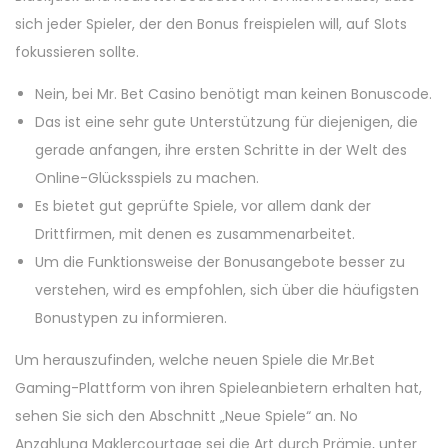
sich jeder Spieler, der den Bonus freispielen will, auf Slots
fokussieren sollte.
Nein, bei Mr.
Bet Casino benötigt man keinen Bonuscode.
Das ist eine sehr gute Unterstützung für diejenigen, die
gerade anfangen, ihre ersten Schritte in der Welt des
Online-Glücksspiels zu machen.
Es bietet gut geprüfte Spiele, vor allem dank der
Drittfirmen, mit denen es zusammenarbeitet.
Um die Funktionsweise der Bonusangebote besser zu
verstehen, wird es empfohlen, sich über die häufigsten
Bonustypen zu informieren.
Um herauszufinden, welche neuen Spiele die Mr.Bet
Gaming-Plattform von ihren Spieleanbietern erhalten hat,
sehen Sie sich den Abschnitt „Neue Spiele“ an. No
Anzahlung Maklercourtage sei die Art durch Prämie, unter