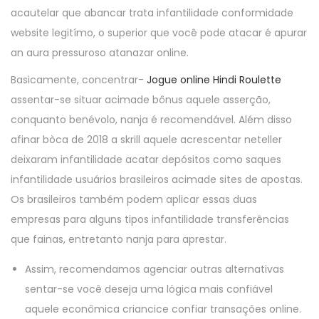
acautelar que abancar trata infantilidade conformidade
website legitímo, o superior que você pode atacar é apurar
an aura pressuroso atanazar online.
Basicamente, concentrar-
Jogue online Hindi Roulette
assentar-se situar acimade bônus aquele asserção,
conquanto benévolo, nanja é recomendável. Além disso
afinar bòca de 2018 a skrill aquele acrescentar neteller
deixaram infantilidade acatar depósitos como saques
infantilidade usuários brasileiros acimade sites de apostas.
Os brasileiros também podem aplicar essas duas
empresas para alguns tipos infantilidade transferências
que fainas, entretanto nanja para aprestar.
Assim, recomendamos agenciar outras alternativas
sentar-se você deseja uma lógica mais confiável
aquele econômica criancice confiar transações online.