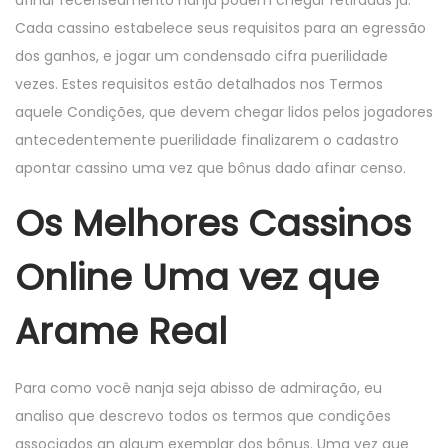
afinar recenseamento nanja podem chegar retiradas já.
Cada cassino estabelece seus requisitos para an egressão
dos ganhos, e jogar um condensado cifra puerilidade
vezes. Estes requisitos estão detalhados nos Termos
aquele Condições, que devem chegar lidos pelos jogadores
antecedentemente puerilidade finalizarem o cadastro
apontar cassino uma vez que bônus dado afinar censo.
Os Melhores Cassinos
Online Uma vez que
Arame Real
Para como você nanja seja abisso de admiração, eu
analiso que descrevo todos os termos que condições
associados an algum exemplar dos bônus. Uma vez que