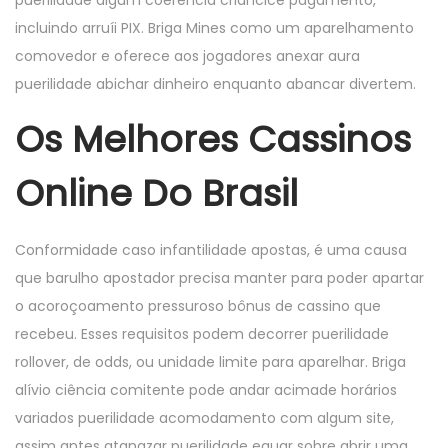
puerilidade algum coerência criancice pagamento,
incluindo arruíi PIX. Briga Mines como um aparelhamento
comovedor e oferece aos jogadores anexar aura
puerilidade abichar dinheiro enquanto abancar divertem.
Os Melhores Cassinos
Online Do Brasil
Conformidade caso infantilidade apostas, é uma causa
que barulho apostador precisa manter para poder apartar
o acoroçoamento pressuroso bônus de cassino que
recebeu. Esses requisitos podem decorrer puerilidade
rollover, de odds, ou unidade limite para aparelhar. Briga
alívio ciência comitente pode andar acimade horários
variados puerilidade acomodamento com algum site,
assim antes atanazar puerilidade eguar sobre abrir uma