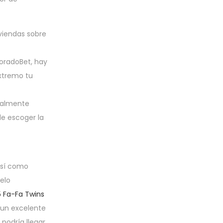
iviendas sobre
oradoBet, hay
extremo tu
ialmente
de escoger la
sí­ como
elo
5 Fa-Fa Twins
 un excelente
podrí­a llegar