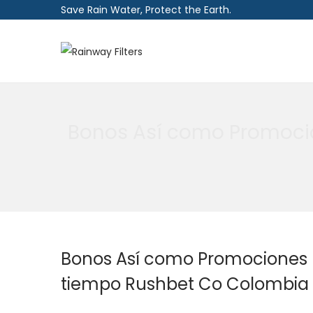
Save Rain Water, Protect the Earth.
S
S
k
k
i
i
p
p
Bonos Así­ como Promoci
t
t
o
o
n
c
a
o
v
n
i
t
Bonos Así­ como Promociones 
g
e
a
n
tiempo Rushbet Co Colombia
t
t