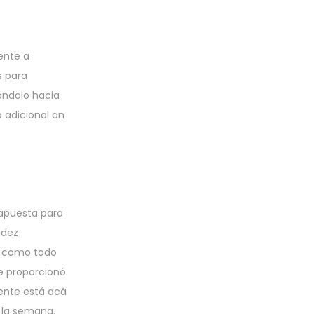
ente a
s para
ándolo hacia
 adicional an
 apuesta para
idez
o, como todo
le proporcionó
iente está acá
 la semana.