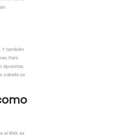
rán
o. Y también
res. Para
ro Apuestas,
o cabello os
 como
e el RNG, es