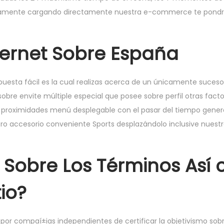
nicamente cargando directamente nuestra e-commerce te pond
ternet Sobre España
apuesta fácil es la cual realizas acerca de un únicamente suces
obre envite múltiple especial que posee sobre perfil otras facto
las proximidades menú desplegable con el pasar del tiempo gene
tro accesorio conveniente Sports desplazándolo inclusive nuestr
 Sobre Los Términos Así­
tio?
por compaí±ias independientes de certificar la objetivismo sobr