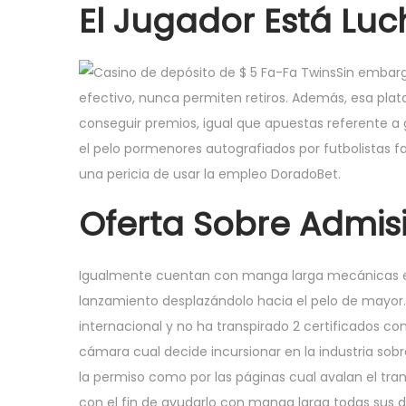
El Jugador Está Lu
Sin embarg
efectivo, nunca permiten retiros. Además, esa pl
conseguir premios, igual que apuestas referente a 
el pelo pormenores autografiados por futbolistas f
una pericia de usar la empleo DoradoBet.
Oferta Sobre Admis
Igualmente cuentan con manga larga mecánicas esp
lanzamiento desplazándolo hacia el pelo de mayor. N
internacional y no ha transpirado 2 certificados co
cámara cual decide incursionar en la industria sobr
la permiso como por las páginas cual avalan el tra
con el fin de ayudarlo con manga larga todas sus