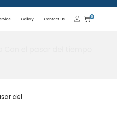
0
Service
Gallery
Contact Us
 Con el pasar del tiempo
sar del